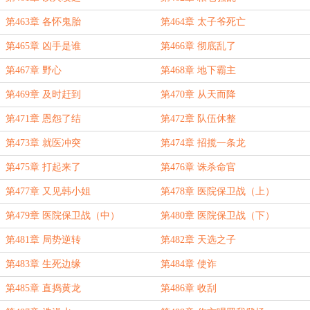
第463章 各怀鬼胎
第464章 太子爷死亡
第465章 凶手是谁
第466章 彻底乱了
第467章 野心
第468章 地下霸主
第469章 及时赶到
第470章 从天而降
第471章 恩怨了结
第472章 队伍休整
第473章 就医冲突
第474章 招揽一条龙
第475章 打起来了
第476章 诛杀命官
第477章 又见韩小姐
第478章 医院保卫战（上）
第479章 医院保卫战（中）
第480章 医院保卫战（下）
第481章 局势逆转
第482章 天选之子
第483章 生死边缘
第484章 使诈
第485章 直捣黄龙
第486章 收刮