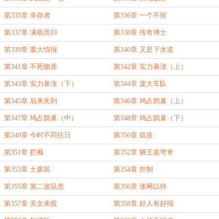
第335章 幸存者
第336章 一个不留
第337章 满载而归
第338章 传奇博士
第339章 重大情报
第340章 又是下水道
第341章 不死物质
第342章 实力暴涨（上）
第343章 实力暴涨（下）
第344章 庞大车队
第345章 后来先到
第346章 鸠占鹊巢（上）
第347章 鸠占鹊巢（中）
第348章 鸠占鹊巢（下）
第349章 今时不同往日
第350章 瘟疫
第351章 拦截
第352章 狮王袁穹奇
第353章 土拨鼠
第354章 控制
第355章 第二波鼠患
第356章 张网以待
第357章 美女来投
第358章 好人有好报