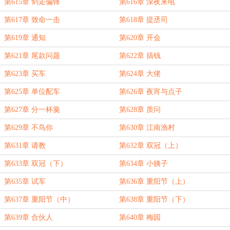
第615章 剑走偏锋
第616章 深夜来电
第617章 致命一击
第618章 提丞司
第619章 通知
第620章 开会
第621章 尾款问题
第622章 搞钱
第623章 买车
第624章 大佬
第625章 单位配车
第626章 夜宵与点子
第627章 分一杯羹
第628章 质问
第629章 不鸟你
第630章 江南渔村
第631章 请教
第632章 双冠（上）
第633章 双冠（下）
第634章 小姨子
第635章 试车
第636章 重阳节（上）
第637章 重阳节（中）
第638章 重阳节（下）
第639章 合伙人
第640章 梅园