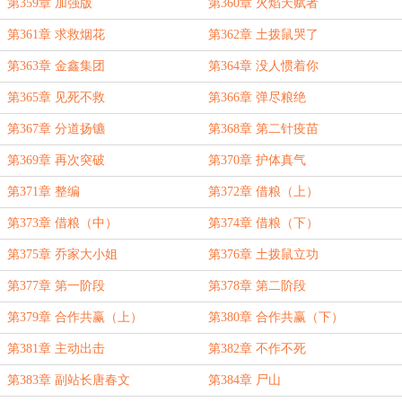
第359章 加强版
第360章 火焰天赋者
第361章 求救烟花
第362章 土拨鼠哭了
第363章 金鑫集团
第364章 没人惯着你
第365章 见死不救
第366章 弹尽粮绝
第367章 分道扬镳
第368章 第二针疫苗
第369章 再次突破
第370章 护体真气
第371章 整编
第372章 借粮（上）
第373章 借粮（中）
第374章 借粮（下）
第375章 乔家大小姐
第376章 土拨鼠立功
第377章 第一阶段
第378章 第二阶段
第379章 合作共赢（上）
第380章 合作共赢（下）
第381章 主动出击
第382章 不作不死
第383章 副站长唐春文
第384章 尸山