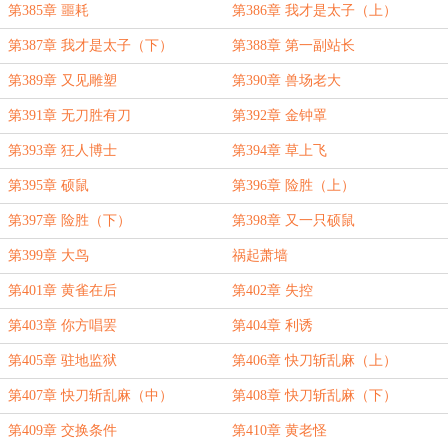
第385章 噩耗
第386章 我才是太子（上）
第387章 我才是太子（下）
第388章 第一副站长
第389章 又见雕塑
第390章 兽场老大
第391章 无刀胜有刀
第392章 金钟罩
第393章 狂人博士
第394章 草上飞
第395章 硕鼠
第396章 险胜（上）
第397章 险胜（下）
第398章 又一只硕鼠
第399章 大鸟
祸起萧墙
第401章 黄雀在后
第402章 失控
第403章 你方唱罢
第404章 利诱
第405章 驻地监狱
第406章 快刀斩乱麻（上）
第407章 快刀斩乱麻（中）
第408章 快刀斩乱麻（下）
第409章 交换条件
第410章 黄老怪