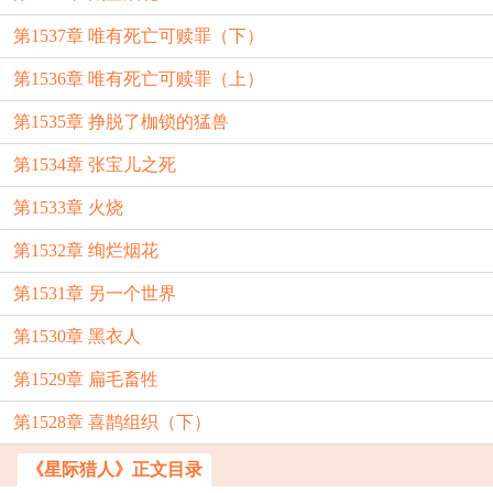
第1537章 唯有死亡可赎罪（下）
第1536章 唯有死亡可赎罪（上）
第1535章 挣脱了枷锁的猛兽
第1534章 张宝儿之死
第1533章 火烧
第1532章 绚烂烟花
第1531章 另一个世界
第1530章 黑衣人
第1529章 扁毛畜牲
第1528章 喜鹊组织（下）
《星际猎人》正文目录