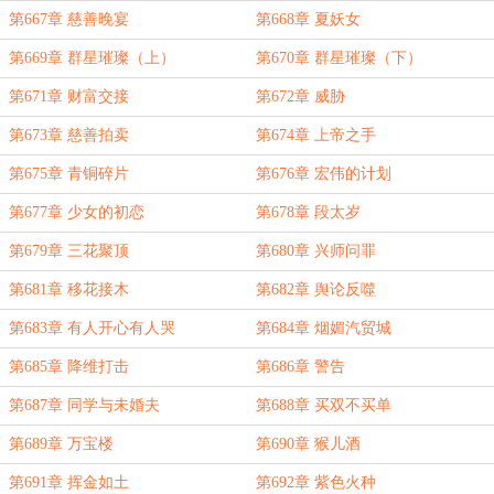
第667章 慈善晚宴
第668章 夏妖女
第669章 群星璀璨（上）
第670章 群星璀璨（下）
第671章 财富交接
第672章 威胁
第673章 慈善拍卖
第674章 上帝之手
第675章 青铜碎片
第676章 宏伟的计划
第677章 少女的初恋
第678章 段太岁
第679章 三花聚顶
第680章 兴师问罪
第681章 移花接木
第682章 舆论反噬
第683章 有人开心有人哭
第684章 烟媚汽贸城
第685章 降维打击
第686章 警告
第687章 同学与未婚夫
第688章 买双不买单
第689章 万宝楼
第690章 猴儿酒
第691章 挥金如土
第692章 紫色火种