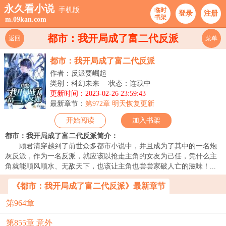
永久看小说
手机版
临时
登录
注册
书架
m.09kan.com
都市：我开局成了富二代反派
返回
菜单
都市：我开局成了富二代反派
作者：反派要崛起
类别：科幻未来
状态：连载中
更新时间：2023-02-26 23:59:43
最新章节：
第972章 明天恢复更新
开始阅读
加入书架
都市：我开局成了富二代反派简介：
顾君清穿越到了前世众多都市小说中，并且成为了其中的一名炮
灰反派，作为一名反派，就应该以抢走主角的女友为己任，凭什么主
角就能顺风顺水、无敌天下，也该让主角也尝尝家破人亡的滋味！...
《都市：我开局成了富二代反派》最新章节
第964章
第855章 意外