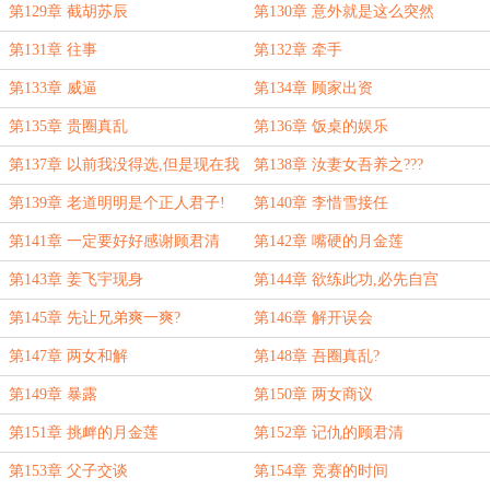
第129章 截胡苏辰
第130章 意外就是这么突然
第131章 往事
第132章 牵手
第133章 威逼
第134章 顾家出资
第135章 贵圈真乱
第136章 饭桌的娱乐
第137章 以前我没得选,但是现在我
第138章 汝妻女吾养之???
全都要
第139章 老道明明是个正人君子!
第140章 李惜雪接任
第141章 一定要好好感谢顾君清
第142章 嘴硬的月金莲
第143章 姜飞宇现身
第144章 欲练此功,必先自宫
第145章 先让兄弟爽一爽?
第146章 解开误会
第147章 两女和解
第148章 吾圈真乱?
第149章 暴露
第150章 两女商议
第151章 挑衅的月金莲
第152章 记仇的顾君清
第153章 父子交谈
第154章 竞赛的时间