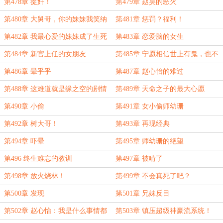
第478章 捉奸！
第479章 赵昊的怒火
第480章 大舅哥，你的妹妹我笑纳
第481章 惩罚？福利！
了
第482章 我最心爱的妹妹成了生死
第483章 恋爱脑的女生
仇敌的女朋友！
第484章 新官上任的女朋友
第485章 宁愿相信世上有鬼，也不
要相信男人的那张嘴
第486章 晕乎乎
第487章 赵心怡的难过
第488章 这难道就是缘之空的剧情
第489章 天命之子的最大心愿
吗？
第490章 小偷
第491章 女小偷师幼珊
第492章 树大哥！
第493章 再现经典
第494章 吓晕
第495章 师幼珊的绝望
第496 终生难忘的教训
第497章 被啃了
第498章 放火烧林！
第499章 不会真死了吧？
第500章 发现
第501章 兄妹反目
第502章 赵心怡：我是什么事情都
第503章 镇压超级神豪流系统！