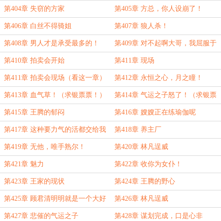
第404章 失窃的方家
第405章 方总，你人设崩了！
第406章 白丝不得骑姐
第407章 狼人杀！
第408章 男人才是承受最多的！
第409章 对不起啊大哥，我屈服于
嫂嫂的坚持之下了
第410章 拍卖会开始
第411章 现场
第411章 拍卖会现场（看这一章）
第412章 永恒之心，月之瞳！
第413章 血气草！（求银票票！）
第414章 气运之子怒了！（求银票
票！）
第415章 王腾的郁闷
第416章 嫂嫂正在练瑜伽呢
第417章 这种要力气的活都交给我
第418章 养主厂
吧
第419章 无他，唯手熟尔！
第420章 林凡逞威
第421章 魅力
第422章 收你为女仆！
第423章 王家的现状
第424章 王腾的野心
第425章 顾君清明明就是一个大好
第426章 林凡逞威
人啊！
第427章 悲催的气运之子
第428章 谋划完成，口是心非