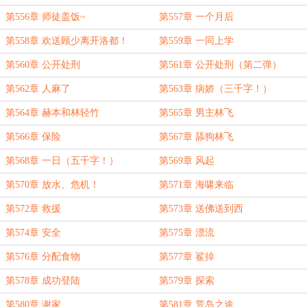
第556章 师徒盖饭~
第557章 一个月后
第558章 欢送顾少离开洛都！
第559章 一同上学
（4000字！）
第560章 公开处刑
第561章 公开处刑（第二弹）
第562章 人麻了
第563章 病娇（三千字！）
第564章 赫本和林轻竹
第565章 男主林飞
第566章 保险
第567章 舔狗林飞
第568章 一日（五千字！）
第569章 风起
第570章 放水、危机！
第571章 海啸来临
第572章 救援
第573章 送佛送到西
第574章 安全
第575章 漂流
第576章 分配食物
第577章 鲨掉
第578章 成功登陆
第579章 探索
第580章 谢家
第581章 荒岛之途