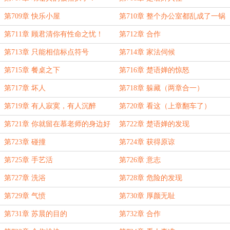
第709章 快乐小屋
第710章 整个办公室都乱成了一锅
粥
第711章 顾君清你有性命之忧！
第712章 合作
第713章 只能相信标点符号
第714章 家法伺候
第715章 餐桌之下
第716章 楚语婵的惊怒
第717章 坏人
第718章 躲藏（两章合一）
第719章 有人寂寞，有人沉醉
第720章 看这（上章翻车了）
第721章 你就留在慕老师的身边好
第722章 楚语婵的发现
好照顾她
第723章 碰撞
第724章 获得原谅
第725章 手艺活
第726章 意志
第727章 洗浴
第728章 危险的发现
第729章 气愤
第730章 厚颜无耻
第731章 苏晨的目的
第732章 合作