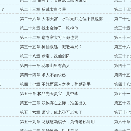
第二十章 金蝉子，舍身成仁助佛渡劫
第二十一
打？
第二十三章 反贼太白金星
第二十四
第二十六章 大闹天宫，水军元帅之位不做也罢
第二十七
第二十九章 找出金蝉子，吃掉他
第三十章
第三十二章 这卷帘大将不做也罢
第三十三
第三十五章 神仙叛逃，截教再兴？
第三十六
第三十八章 赠宝，诛仙剑阵
第三十九
第四十一章 花果山里有高人
第四十二
第四十四章 求人不如求己
第四十五
吧
第四十七章 不战而屈人之兵，奖励到手
第四十八
第五十章 极品先天灵宝，黄中李
第五十一
第五十三章 妖族存亡之际，准圣出关
第五十四
第五十六章 师父，俺老孙可老实了
第五十七
第五十九章 龙族这颗棋子，为俺老孙所用
第六十章