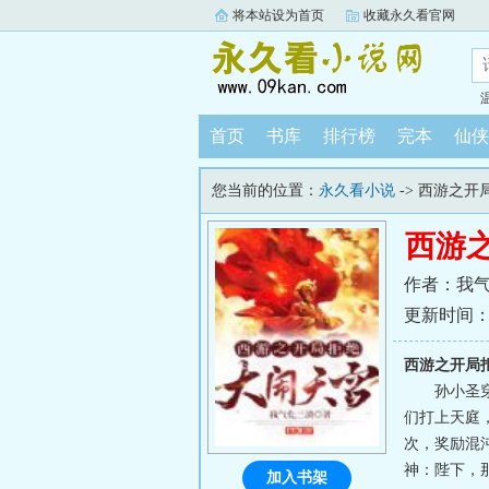
将本站设为首页
收藏永久看官网
首页
书库
排行榜
完本
仙侠
您当前的位置：
永久看小说
-> 西游之
西游
作者：我
更新时间：202
西游之开局
孙小圣
们打上天庭
次，奖励混
神：陛下，那
加入书架