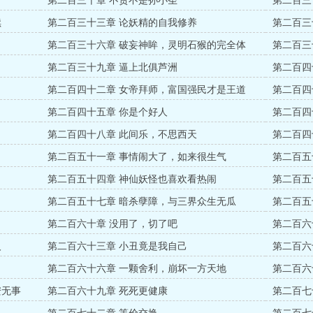
第二百三十章 不贪不是孙小圣
第二百三
续
第二百三十三章 论妖精的自我修养
第二百三
第二百三十六章 破妄神眸，灵明石猴的完全体
第二百三
第二百三十九章 逼上北俱芦洲
第二百四
第二百四十二章 女帝拜师，富国强民才是王道
第二百四
第二百四十五章 你是个好人
第二百四
第二百四十八章 此间乐，不思西天
第二百四
第二百五十一章 事情闹大了，如来很生气
第二百五
第二百五十四章 神仙妖怪也喜欢看热闹
第二百五
第二百五十七章 暗杀孽障，与三界众生无瓜
第二百五
第二百六十章 没用了，切了吧
第二百六
人
第二百六十三章 小丑竟是我自己
第二百六
第二百六十六章 一颗舍利，崩坏一方天地
第二百六
安无事
第二百六十九章 死死更健康
第二百七