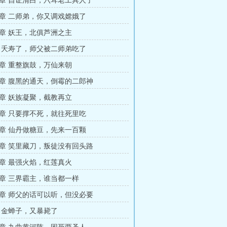
章 自证清白，六耳老工具人了
章 二师弟，你又调戏嫦娥了
章 妖王，北俱芦洲之主
 夭寿了，师父被二师弟吃了
章 重整旗鼓，万仙来朝
章 腹黑的通天，倒霉的二郎神
章 妖族凝聚，截教再立
章 只要撑不死，就往死里吃
章 仙丹做糖豆，先来一百颗
章 笑里藏刀，叛徒没有回头路
章 最强火焰，红莲真火
章 三界霸主，谁当都一样
章 师父的话可以听，但没必要
 金蝉子，又暴毙了