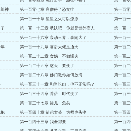
第一百零四章 燃灯出手，脸都不要了
第一百零
二郎神
第一百零七章 唐僧得了恐女症
第一百零
第一百一十章 星星之火可以燎原
第一百一
门了
第一百一十三章 承认吧，你就是世外高人
第一百一
第一百一十六章 轰动三界，事闹大了
第一百一
千年
第一百一十九章 幕后大佬是通天
第一百二
第一百二十二章 女娲，不做懦夫
第一百二
第一百二十五章 这天，要变了
第一百二
第一百二十八章 佛门教你如何放海
第一百二
心
第一百三十一章 和尚吃肉，他不正常吗？
第一百三
第一百三十四章 菩萨，时代变了
第一百三
第一百三十七章 徒儿，危矣
第一百三
抱抱
第一百四十章 徒弟太莽，为师也头疼
第一百四
第一百四十三章 我全都要
第一百四