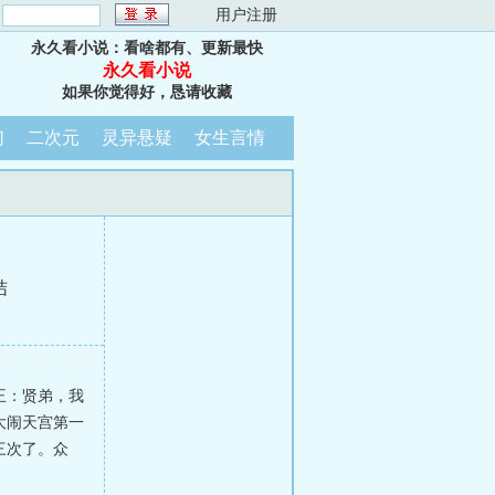
：
用户注册
永久看小说：看啥都有、更新最快
永久看小说
如果你觉得好，恳请收藏
幻
二次元
灵异悬疑
女生言情
结
王：贤弟，我
大闹天宫第一
三次了。众