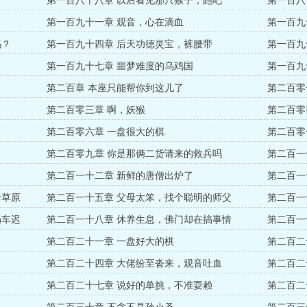
第一百八十八章 以后看见那只猴子，跑吧
第一百八
第一百九十一章 观音，心在滴血
第一百九
吗？
第一百九十四章 后天功德灵宝，裤腰带
第一百九
第一百九十七章 噩梦难度的乌鸡国
第一百九
第二百章 本座只能帮你到这儿了
第二百零
第二百零三章 啊，妖猴
第二百零
第二百零六章 一盘很大的棋
第二百零
第二百零九章 你是那俩二货请来的救兵吗
第二百一
第二百一十二章 新鲜的唐僧出炉了
第二百一
青草原
第二百一十五章 父母太笨，找个聪明的师父
第二百一
局车迟
第二百一十八章 休养生息，佛门却在搞事情
第二百一
第二百二十一章 一盘好大的棋
第二百二
第二百二十四章 大佬纷至沓来，观音吐血
第二百二
第二百二十七章 说好的单挑，不准耍赖
第二百二