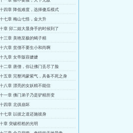
十一章 猴不要脸，天下无敌
十四章 降低难度，选择傻瓜模式
十七章 梅山七怪，金大升
十章 卯二姐大显身手的时候到了
十三章 美艳至极的蝎子精
十六章 贫僧不要生小和尚啊
十九章 女帝版容嬷嬷
十二章 唐僧，你让佛门丢尽了脸
十五章 完整鸿蒙紫气，具备不死之身
十八章 漂亮的女妖精不能信
十一章 佛门弟子乃是驴精所变
十四章 北俱崩坏
十七章 以彼之道还施彼身
十章 突破桎梏的光明