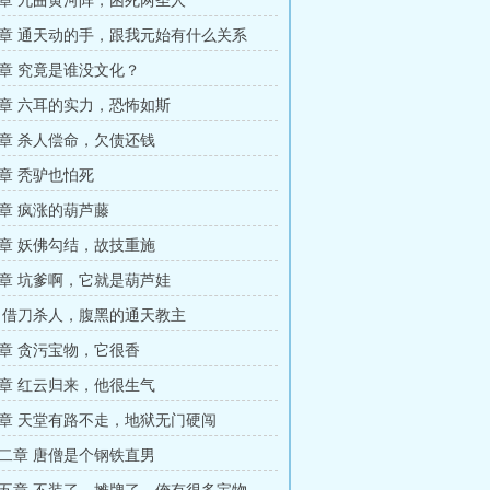
章 九曲黄河阵，困死两圣人
章 通天动的手，跟我元始有什么关系
章 究竟是谁没文化？
章 六耳的实力，恐怖如斯
章 杀人偿命，欠债还钱
章 秃驴也怕死
章 疯涨的葫芦藤
章 妖佛勾结，故技重施
章 坑爹啊，它就是葫芦娃
 借刀杀人，腹黑的通天教主
章 贪污宝物，它很香
章 红云归来，他很生气
章 天堂有路不走，地狱无门硬闯
二章 唐僧是个钢铁直男