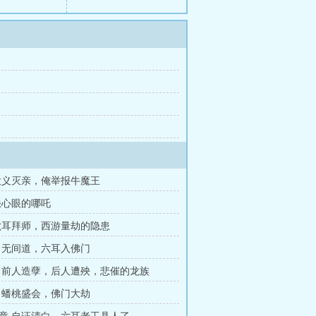
大义灭亲，俺举报牛魔王
缺心眼的哪吒
六耳拜师，西游量劫的隐患
 无间道，六耳入佛门
 前人造孽，后人遭殃，悲催的龙族
 蟠桃盛会，佛门大劫