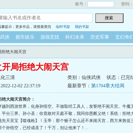
账号：
密码
温馨提示：更多作品，请搜索查找
临时书架
我的书架
武侠
都市娱乐
游戏竞技
科幻未来
历史军事
玄幻奇
开局拒绝大闹天宫
之开局拒绝大闹天宫
气化三清
类别：仙侠武侠
状态：已完
2-12-02 22:37:19
最新章节：
第1704章大结局
拒绝大闹天宫简介：
穿越到西游世界，化身孙悟空。不做取经工具人，发誓绝不闹天宫。牛魔
，平分三界。孙小圣：你竟敢对天庭不敬，我同你恩断义绝！系统：拒绝
沌先天至宝【噬魂枪】！玉帝：那个猴子怎么还不来闹天宫，西方来敦促
个孙悟空，已经成圣了！千万，别让他来了！...