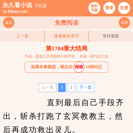
永久看小说
手机版
临时
登录
注册
书架
m.09kan.com
免费阅读
返回
菜单
上一章
查看最新章节
等待更新
第1704章大结局
作品：西游之开局拒绝大闹天宫
作者：我气化三清
如果本章错误，请点击
报错
10秒纠正
上一页
1
2
下—页
         　　直到最后自己手段齐
出，斩杀打跑了玄冥教教主，然
后再成功救出灵儿。 