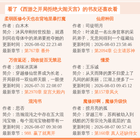
看了《西游之开局拒绝大闹天宫》的书友还喜欢看
柔弱医修今天也在背地里暴打魔
仙府种田
作者：白木木
作者：司徒明月
尊
简介：沐风华刚转世投胎，就遇
简介：叶凌是一名出身贫寒的采
到同在母体中的弟弟要抢夺她的
药弟子，无意间得到一个蕴藏仙
生命力。于是，沐风华还在母体
更新时间：2026-08-02 22:23:48
府的玉佩，从此踏上真正的修仙
更新时间：2026-08-03 23:58:46
中就开始了打弟...
最新章节：
第767章 番外
之路。在这座神...
最新章节：
第2094章 公主请苏神
师炼丹
万倍返还，我收徒百无禁忌
懂爱
作者：淡味冰淇淋
作者：王乐诚
简介：穿越修仙世界成为长老，
简介：从天而降的萧不归爱上了
开局获得一双仙师天眼，一眼便
凡间的郝美丽，江湖上便多了一
可看穿无数弟子资质与缺陷；收
更新时间：2026-07-31 22:08:07
个爱情故事。...
更新时间：2026-08-03 09:45:12
徒圣阶资质弟子...
最新章节：
第2970章 皇宫大殿内
最新章节：
第157章凤火
的夜空
混沌书
魔修好啊，魔修升级快
作者：思否
作者：捞月亮的孤
简介：浩瀚混沌之中存在五大混
简介：穿越三年，苏阎被劫入到
沌宝物，每个混沌宝物都带有一
残酷的万骨宗沦为最底层的“血
部混沌功法，能够修炼混沌功法
更新时间：2026-08-07 09:30:08
食”杂役。&lt;br/&gt;宗门铁律，
更新时间：2026-08-07 00:57:41
的都是有大气运...
最新章节：
988. 赢了就离开
反杀宗门弟...
最新章节：
第160章 真人还缺侍女
不？