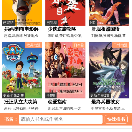
已完结
已完结
HD
妈妈咪鸭[电影解
少侠逆袭攻略
肝胆相照国语
说]
赵路,武皓栋,殷筱瑜,金
陈昕葳,费启鸣,喻钟黎,
刘德华,张国强,杨群,董
蝉妃,童自荣,吴磊,赵
李果,张竞达,岳冬峰
骠,萧红梅
欧美动漫
日本剧
日韩动漫
更新至第24集
全8集
更新至第2集
汪汪队立大功第
恋爱指南
最终兵器彼女
六季
莉莉·巴特勒姆,卡勒姆·
纲启永,本田响矢,一之
OVA
折笠富美子,折笠爱,三
肖尼克,金斯利·马
濑亘,若林时英,ひょっ
木真一郎,伊井笃史,谷
书名：