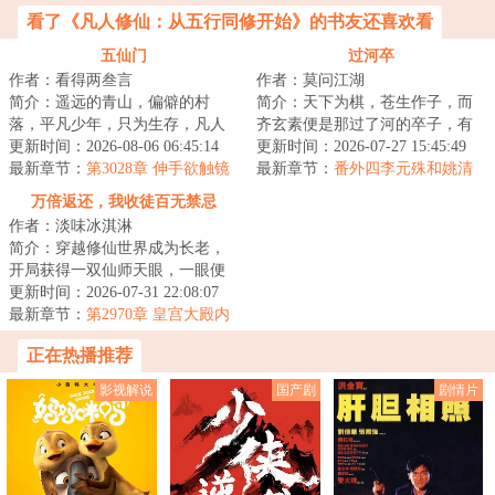
看了《凡人修仙：从五行同修开始》的书友还喜欢看
五仙门
过河卒
作者：看得两叁言
作者：莫问江湖
简介：遥远的青山，偏僻的村
简介：天下为棋，苍生作子，而
落，平凡少年，只为生存，凡人
齐玄素便是那过了河的卒子，有
生活却化作修仙之路，有谁是
更新时间：2026-08-06 06:45:14
进无退，一往无前。...
更新时间：2026-07-27 15:45:49
真，有谁是假？有谁...
最新章节：
第3028章 伸手欲触镜
最新章节：
番外四李元殊和姚清
中影
万倍返还，我收徒百无禁忌
作者：淡味冰淇淋
简介：穿越修仙世界成为长老，
开局获得一双仙师天眼，一眼便
可看穿无数弟子资质与缺陷；收
更新时间：2026-07-31 22:08:07
徒圣阶资质弟子...
最新章节：
第2970章 皇宫大殿内
的夜空
正在热播推荐
影视解说
国产剧
剧情片