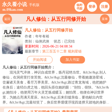
永久看小说
手机版
临时
登录
注册
书架
m.09kan.com
凡人修仙：从五行同修开始
返回
菜单
凡人修仙：从五行同修开始
作者：年年有裕
类别：仙侠武侠
状态：已完结
更新时间：2026-06-21 04:08:34
最新章节：
第三百五十二章 规则星链
开始阅读
加入书架
凡人修仙：从五行同修开始简介：
混沌灵气淬体，神识自成世界，炼丹冠绝当世。&lt;br/&gt;别人
修仙，在洞府里打坐苦熬。&lt;br/&gt;沈最修仙，带着她遨游星域，
尝遍诸天美食，看尽万界美景。&lt;br/&gt;路过青龙海域，他把她护
在身后；途经白虎之地，他回头捂住她的眼：“别怕，很快。”&lt;br/&
gt;她怕冷，他便用万年火灵芝炼成暖玉；她怕黑，他便在神识世界
里，为她点亮满天星辰。&lt;br/&gt;后来归墟亲临，要他献出内世
界。&lt;br/&gt;沈最却笑了，身后世界缓缓浮现四道撑天踏地的身影...