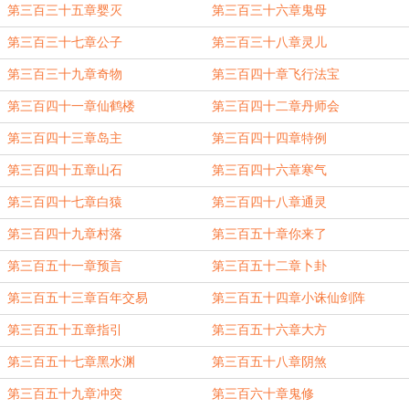
第三百三十五章婴灭
第三百三十六章鬼母
第三百三十七章公子
第三百三十八章灵儿
第三百三十九章奇物
第三百四十章飞行法宝
第三百四十一章仙鹤楼
第三百四十二章丹师会
第三百四十三章岛主
第三百四十四章特例
第三百四十五章山石
第三百四十六章寒气
第三百四十七章白猿
第三百四十八章通灵
第三百四十九章村落
第三百五十章你来了
第三百五十一章预言
第三百五十二章卜卦
第三百五十三章百年交易
第三百五十四章小诛仙剑阵
第三百五十五章指引
第三百五十六章大方
第三百五十七章黑水渊
第三百五十八章阴煞
第三百五十九章冲突
第三百六十章鬼修