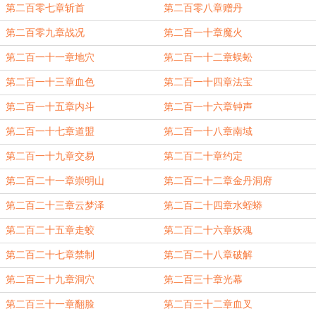
第二百零七章斩首
第二百零八章赠丹
第二百零九章战况
第二百一十章魔火
第二百一十一章地穴
第二百一十二章蜈蚣
第二百一十三章血色
第二百一十四章法宝
第二百一十五章内斗
第二百一十六章钟声
第二百一十七章道盟
第二百一十八章南域
第二百一十九章交易
第二百二十章约定
第二百二十一章崇明山
第二百二十二章金丹洞府
第二百二十三章云梦泽
第二百二十四章水蛭蟒
第二百二十五章走蛟
第二百二十六章妖魂
第二百二十七章禁制
第二百二十八章破解
第二百二十九章洞穴
第二百三十章光幕
第二百三十一章翻脸
第二百三十二章血叉