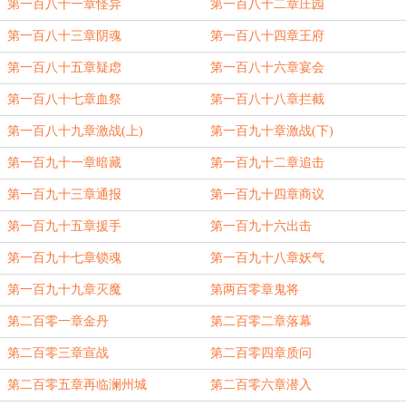
第一百八十一章怪异
第一百八十二章庄园
第一百八十三章阴魂
第一百八十四章王府
第一百八十五章疑虑
第一百八十六章宴会
第一百八十七章血祭
第一百八十八章拦截
第一百八十九章激战(上)
第一百九十章激战(下)
第一百九十一章暗藏
第一百九十二章追击
第一百九十三章通报
第一百九十四章商议
第一百九十五章援手
第一百九十六出击
第一百九十七章锁魂
第一百九十八章妖气
第一百九十九章灭魔
第两百零章鬼将
第二百零一章金丹
第二百零二章落幕
第二百零三章宣战
第二百零四章质问
第二百零五章再临澜州城
第二百零六章潜入