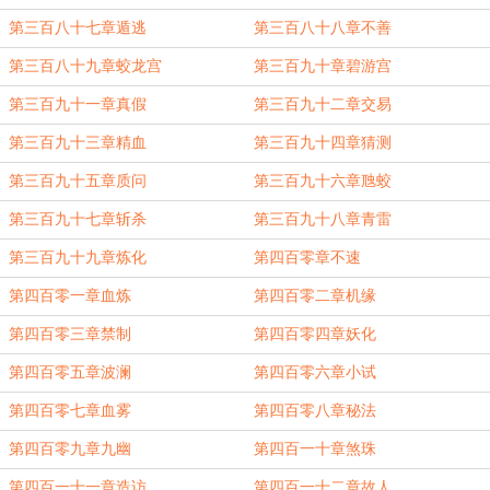
第三百八十七章遁逃
第三百八十八章不善
第三百八十九章蛟龙宫
第三百九十章碧游宫
第三百九十一章真假
第三百九十二章交易
第三百九十三章精血
第三百九十四章猜测
第三百九十五章质问
第三百九十六章虺蛟
第三百九十七章斩杀
第三百九十八章青雷
第三百九十九章炼化
第四百零章不速
第四百零一章血炼
第四百零二章机缘
第四百零三章禁制
第四百零四章妖化
第四百零五章波澜
第四百零六章小试
第四百零七章血雾
第四百零八章秘法
第四百零九章九幽
第四百一十章煞珠
第四百一十一章造访
第四百一十二章故人