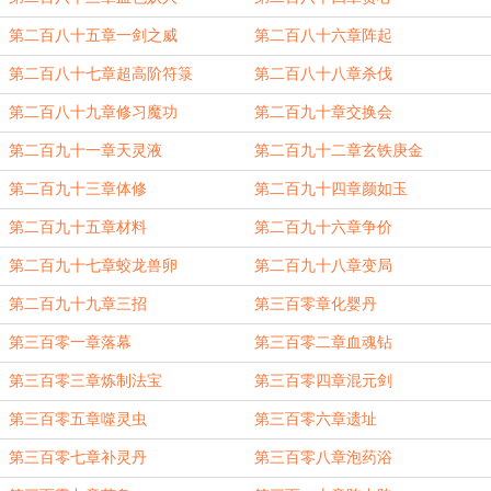
第二百八十五章一剑之威
第二百八十六章阵起
第二百八十七章超高阶符箓
第二百八十八章杀伐
第二百八十九章修习魔功
第二百九十章交换会
第二百九十一章天灵液
第二百九十二章玄铁庚金
第二百九十三章体修
第二百九十四章颜如玉
第二百九十五章材料
第二百九十六章争价
第二百九十七章蛟龙兽卵
第二百九十八章变局
第二百九十九章三招
第三百零章化婴丹
第三百零一章落幕
第三百零二章血魂钻
第三百零三章炼制法宝
第三百零四章混元剑
第三百零五章噬灵虫
第三百零六章遗址
第三百零七章补灵丹
第三百零八章泡药浴