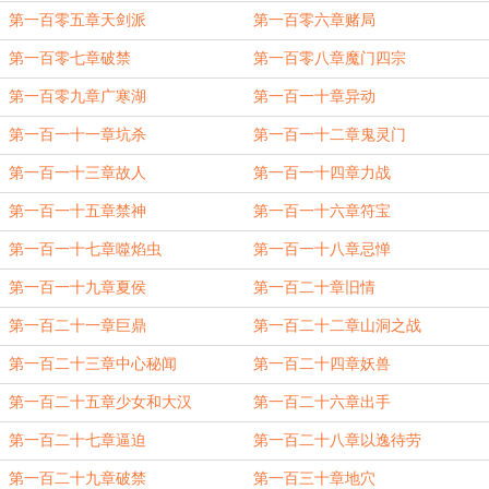
第一百零五章天剑派
第一百零六章赌局
第一百零七章破禁
第一百零八章魔门四宗
第一百零九章广寒湖
第一百一十章异动
第一百一十一章坑杀
第一百一十二章鬼灵门
第一百一十三章故人
第一百一十四章力战
第一百一十五章禁神
第一百一十六章符宝
第一百一十七章噬焰虫
第一百一十八章忌惮
第一百一十九章夏侯
第一百二十章旧情
第一百二十一章巨鼎
第一百二十二章山洞之战
第一百二十三章中心秘闻
第一百二十四章妖兽
第一百二十五章少女和大汉
第一百二十六章出手
第一百二十七章逼迫
第一百二十八章以逸待劳
第一百二十九章破禁
第一百三十章地穴