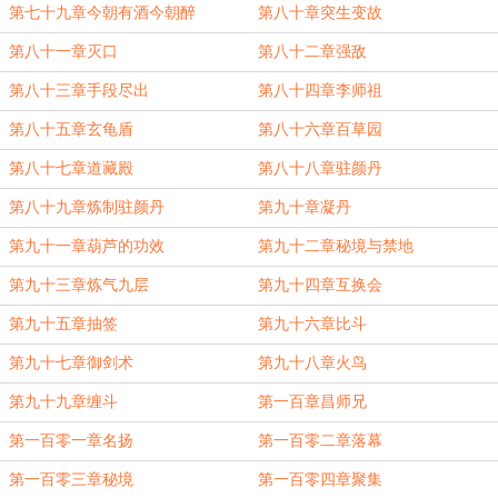
第七十九章今朝有酒今朝醉
第八十章突生变故
第八十一章灭口
第八十二章强敌
第八十三章手段尽出
第八十四章李师祖
第八十五章玄龟盾
第八十六章百草园
第八十七章道藏殿
第八十八章驻颜丹
第八十九章炼制驻颜丹
第九十章凝丹
第九十一章葫芦的功效
第九十二章秘境与禁地
第九十三章炼气九层
第九十四章互换会
第九十五章抽签
第九十六章比斗
第九十七章御剑术
第九十八章火鸟
第九十九章缠斗
第一百章昌师兄
第一百零一章名扬
第一百零二章落幕
第一百零三章秘境
第一百零四章聚集