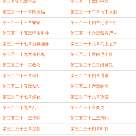
第三百零九章荒岛
第三百一十章阵中阵
第三百一十一章阴魔蝠
第三百一十二章地下水洞
第三百一十三章蚰蜒
第三百一十四章七彩石柱
第三百一十五章呼虫引伴
第三百一十六章紫炎尸火
第三百一十七章诡异雕像
第三百一十八章岛上之事
第三百一十九章吊死鬼
第三百二十章白毛小兽
第三百二十一章收服
第三百二十二章缚灵咒
第三百二十三章僵尸
第三百二十四章通道
第三百二十五章祭坛
第三百二十六章阁楼
第三百二十七章炼化
第三百二十八章冷笑
第三百二十九章乱斗
第三百三十章血灵
第三百三十一章反噬
第三百三十二章玩味
第三百三十三章是你
第三百三十四章叶乾