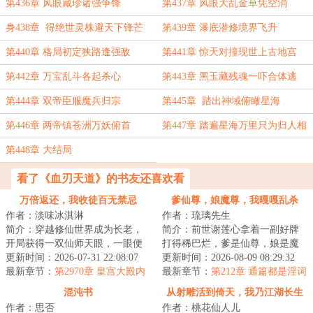
拦行者
第436章 风眼藏珍诸强争锋
第437章 风眼大乱金草凭空消
身438章 得绝世灵株避天下锋芒
第439章 瀑底潜修境界飞升
第440章 格局初定狭路逢强敌
第441章 惊天对撞现世上古地宫
第442章 万宝乱斗各起杀心
第443章 黑玉藏残魂一吓合体逃
第444章 双帝臣服魔兵归宗
第445章 踏出神域俯瞰星海
第446章 两帝镇苍洲万妖俯首
第447章 踏遍星海万里只为归人相
第448章 大结局
看了《血刃天道》的书友还喜欢看
万倍返还，我收徒百无禁忌
爹仙尊，娘魔尊，我嘎嘎乱杀
作者：淡味冰淇淋
作者：琉璃先生
简介：穿越修仙世界成为长老，
简介：前世谢莲心拿着一副好牌
开局获得一双仙师天眼，一眼便
打得稀巴烂，爹是仙尊，娘是魔
可看穿无数弟子资质与缺陷；收
更新时间：2026-07-31 22:08:07
尊，自己是冠绝古今的天才，却
更新时间：2026-08-09 08:29:32
徒圣阶资质弟子...
最新章节：
第2970章 皇宫大殿内
因为小师妹柳如...
最新章节：
第212章 通篇都是淫词
的夜空
艳曲
混沌书
从射雕活到倚天，我乃江湖长生
作者：思否
作者：桃花仙人儿
仙