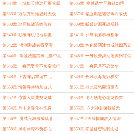
第334章 一域换天地冰尸覆荒原
第335章 幽莲诱世尸将镇幻境
第336章 万法齐出难撼封无极
第337章 精血燃道诸强竭命攻伐
第338章 冰原惊战诸雄落败
第339章 断臂封源死战反扑
第340章 勘破阵机绝地翻盘
第341章 邪尊陨落群雄相争
第342章 潜渊避战独得至宝
第343章 炼化极阴冰煞成就四系真
第344章 幽莲洗髓踏破元婴中期
第345章 一身蜕变辞别沧溟归红尘
第346章 一身元婴骨不负蛮荒行
第347章 一身风月不恋繁华
第348章 上古阵启重返玄元
第349章 长风渡海龙影横空
第350章 海疆寻衅镇杀白龙
第351章 老龙震怒巨浪覆海
第352章 惊雷入腹蔑视龙威
第353章 飞刀锁龙心老龙授首
第354章 舟中来客化神现身
第355章 六大神君赌我通天
第356章 魔域入城狮威镇巷
第357章 3酒肆惊闻故人情深
第358章 风雨兼程不负初心
第359章 举世皆贺唯我念君