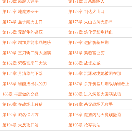
第170章 蜥蜴人追杀
第171章 反杀蜥蜴人
第172章 地魔族圣子
第173章 到达火山口
第174章 圣子闯火山口
第175章 火山古洞无影隼
第176章 无影隼的碾压
第177章 炼化无影隼精血
第178章 增加异能水晶翅膀
第179章 进阶筑基后期
第180章 三刀斩二阶大圆满
第181章 紫薇宫巨变
第182章 紫薇宫宗门大战
第183章 战场立威
第184章 月清华的下落
第185章 沉渊秘境她被困在那
第186章 谁能拔出我的刀
第187章 杀穿筑基后期战场谁敢上
188章 与唐傲的交锋
第189章 进入筑基大圆满战场
第190章 在战场上狩猎
第191章 杀穿战场无敌手
第192章 威名悍四方
第193章 魔族内乱天魔族撤退
第194章 大反攻开始
第195章 抢夺功法