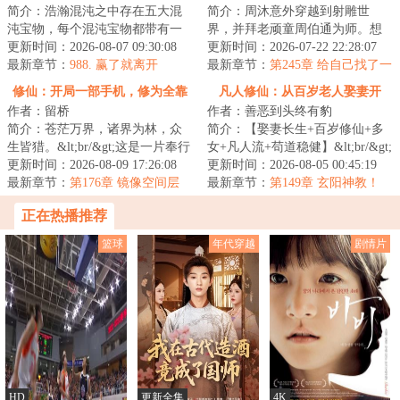
简介：浩瀚混沌之中存在五大混
简介：周沐意外穿越到射雕世
沌宝物，每个混沌宝物都带有一
界，并拜老顽童周伯通为师。想
部混沌功法，能够修炼混沌功法
更新时间：2026-08-07 09:30:08
到恩师寄人篱下，还在饱经苦难
更新时间：2026-07-22 22:28:07
的都是有大气运...
最新章节：
988. 赢了就离开
的他，毅然决然的...
最新章节：
第245章 给自己找了一
个风水宝地
修仙：开局一部手机，修为全靠
凡人修仙：从百岁老人娶妻开
作者：留桥
作者：善恶到头终有豹
买
始！
简介：苍茫万界，诸界为林，众
简介：【娶妻长生+百岁修仙+多
生皆猎。&lt;br/&gt;这是一片奉行
女+凡人流+苟道稳健】&lt;br/&gt;
黑暗森林法则的残酷修真天地资
更新时间：2026-08-09 17:26:08
八十年前，穿越而来的林寻拜入
更新时间：2026-08-05 00:45:19
源枯竭，猜...
最新章节：
第176章 镜像空间层
仙宗，奈何...
最新章节：
第149章 玄阳神教！
正在热播推荐
篮球
年代穿越
剧情片
HD
更新全集
4K