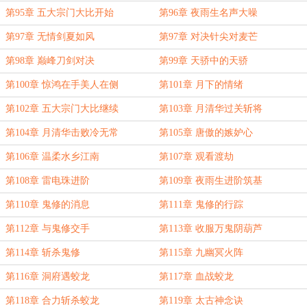
第95章 五大宗门大比开始
第96章 夜雨生名声大噪
第97章 无情剑夏如风
第97章 对决针尖对麦芒
第98章 巅峰刀剑对决
第99章 天骄中的天骄
第100章 惊鸿在手美人在侧
第101章 月下的情绪
第102章 五大宗门大比继续
第103章 月清华过关斩将
第104章 月清华击败冷无常
第105章 唐傲的嫉妒心
第106章 温柔水乡江南
第107章 观看渡劫
第108章 雷电珠进阶
第109章 夜雨生进阶筑基
第110章 鬼修的消息
第111章 鬼修的行踪
第112章 与鬼修交手
第113章 收服万鬼阴葫芦
第114章 斩杀鬼修
第115章 九幽冥火阵
第116章 洞府遇蛟龙
第117章 血战蛟龙
第118章 合力斩杀蛟龙
第119章 太古神念诀