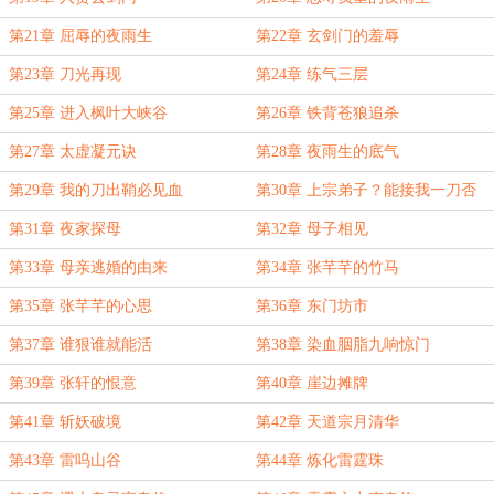
第21章 屈辱的夜雨生
第22章 玄剑门的羞辱
第23章 刀光再现
第24章 练气三层
第25章 进入枫叶大峡谷
第26章 铁背苍狼追杀
第27章 太虚凝元诀
第28章 夜雨生的底气
第29章 我的刀出鞘必见血
第30章 上宗弟子？能接我一刀否
第31章 夜家探母
第32章 母子相见
第33章 母亲逃婚的由来
第34章 张芊芊的竹马
第35章 张芊芊的心思
第36章 东门坊市
第37章 谁狠谁就能活
第38章 染血胭脂九响惊门
第39章 张轩的恨意
第40章 崖边摊牌
第41章 斩妖破境
第42章 天道宗月清华
第43章 雷呜山谷
第44章 炼化雷霆珠