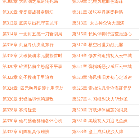
第308章 大圆满之威逆转死局
第309章 北境风危血色筹谋
第310章 元婴鏖战孤身毁坛
第311章 破坛夺丹寒婴拦路
第312章 底牌尽出死守黄龙阵
第313章 太古神念诀大圆满
第314章 一念封五感一刀斩阴枭
第315章 长风伴狮行蛮荒觅道心
第316章 剑圣寻仇决意东行
第317章 横空出世力战元婴
第318章 大破摄魂术元婴授首时
第319章 修罗剑追猎初入云中城
第320章 碎酒忆前尘怒起不平事
第321章 弹指斩恶少威压云中城
第322章 剑圣搜魂千里追敌
第323章 海风拂旧梦初心定道途
第324章 四元融丹逆渡九重天劫
第325章 雷劫洗凡骨沧海证元婴
第326章 邪锋临境惊鸿迎敌
第327章 4. 巅峰对决力斩剑圣
第328章 雾海疑云
第329章 万载淬体幽莲的消息
第330章 仙岛盛会群雄各怀心机
第331章 黑境初入刀迎飞鱼妖
第332章 幻阵里真假难辨
第333章 凝土成兵破沙人阵