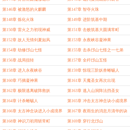
第146章 被激怒的火麒麟
第147章 智夺火珠
第148章 炼化火珠
第149章 进阶筑基中期
第150章 雷火之力初现神威
第151章 击败筑基大圆满常町
第152章 故人无情剑夏如风
第153章 永夜峡谷凝神果
第154章 劫修邙山七怪
第155章 击杀邙山七怪之一七弟
第156章 战局扭转
第157章 全歼邙山五怪
第158章 进入永夜峡谷
第159章 惊现三阶妖兽蜥蜴人
第160章 巧摘凝神果
第161章 天魔圣女再次出现
第162章 极限逃离破阵救妖
第163章 逃入山洞阵法挡圣女
第164章 计杀蜥蜴人
第165章 冲击太古神念诀小成境界
第166章 太古神念诀进入小成境界
第167章 夜雨生的消息月清华的诀
定
第168章 神识刀初用斩常町
第169章 穿行北邙山