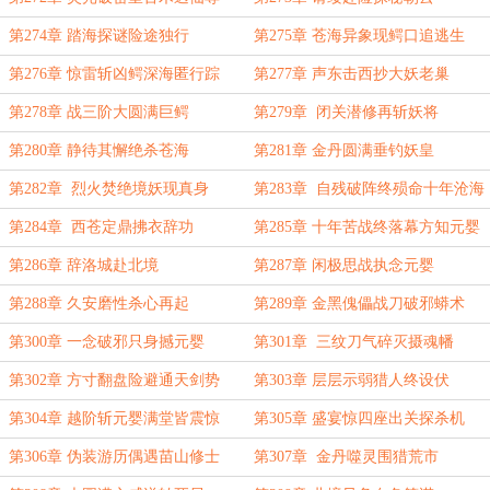
第274章 踏海探谜险途独行
第275章 苍海异象现鳄口追逃生
第276章 惊雷斩凶鳄深海匿行踪
第277章 声东击西抄大妖老巢
第278章 战三阶大圆满巨鳄
第279章 闭关潜修再斩妖将
第280章 静待其懈绝杀苍海
第281章 金丹圆满垂钓妖皇
第282章 烈火焚绝境妖现真身
第283章 自残破阵终殒命十年沧海
第284章 西苍定鼎拂衣辞功
第285章 十年苦战终落幕方知元婴
第286章 辞洛城赴北境
第287章 闲极思战执念元婴
第288章 久安磨性杀心再起
第289章 金黑傀儡战刀破邪蟒术
第300章 一念破邪只身撼元婴
第301章 三纹刀气碎灭摄魂幡
第302章 方寸翻盘险避通天剑势
第303章 层层示弱猎人终设伏
第304章 越阶斩元婴满堂皆震惊
第305章 盛宴惊四座出关探杀机
第306章 伪装游历偶遇苗山修士
第307章 金丹噬灵围猎荒市