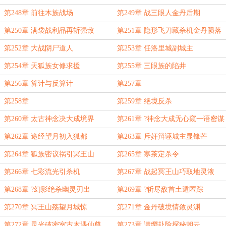
第248章 前往木族战场
第249章 战三眼人金丹后期
第250章 满袋战利品再斩强敌
第251章 隐形飞刀藏杀机金丹陨落
第252章 大战阴尸道人
第253章 任洛里城副城主
第254章 天狐族女修求援
第255章 三眼族的陷井
第256章 算计与反算计
第257章
第258章
第259章 绝境反杀
第260章 太古神念决大成境界
第261章 ?神念大成无心窥一语密谋
第262章 途经望月初入狐都
第263章 斥奸辩诬城主显锋芒
第264章 狐族密议祸引冥王山
第265章 寒茶定杀令
第266章 七彩流光引杀机
第267章 战起冥王山巧取地灵液
第268章 ?幻影绝杀幽灵刃出
第269章 ?斩尽敌首土遁匿踪
第270章 冥王山殇望月城惊
第271章 金丹破境情敛灵渊
第272章 灵光破密室古木遇仙尊
第273章 请缨赴险探秘朝云