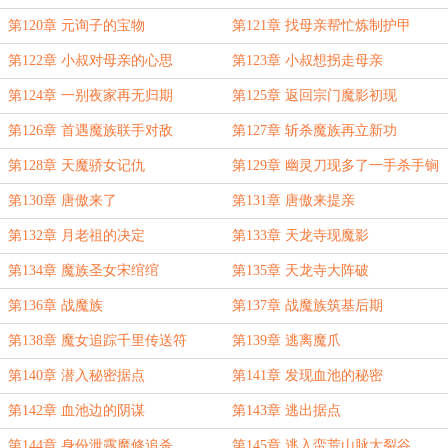
第120章 元询子的宝物
第121章 找母亲帮忙炼制护甲
第122章 小叔对母亲的心思
第123章 小叔想拐走母亲
第124章 一别夜家再无归期
第125章 返回宗门魔影初现
第126章 首遇魔族联手对敌
第127章 斩杀魔族再立新功
第128章 天魔骄女记仇
第129章 幽灵刀现多了一手杀手锏
第130章 唐傲来了
第131章 唐傲来提亲
第132章 月老祖的决定
第133章 天龙寺现魔影
第134章 魔族圣女宋绾绾
第135章 天龙寺大阵破
第136章 战魔族
第137章 战魔族筑基后期
第138章 魔女追踪千里传送符
第139章 逃离魔爪
第140章 潜入秘密据点
第141章 发现血池的秘密
第142章 血池边的阴谋
第143章 逃出据点
第144章 身份泄露魔修追杀
第145章 逃入蛮荒山脉大裂谷