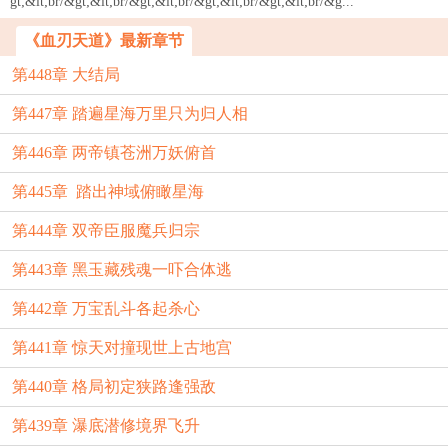
gt;&lt;br/&gt;&lt;br/&gt;&lt;br/&gt;&lt;br/&gt;&lt;br/&g...
《血刃天道》最新章节
第448章 大结局
第447章 踏遍星海万里只为归人相
第446章 两帝镇苍洲万妖俯首
第445章 踏出神域俯瞰星海
第444章 双帝臣服魔兵归宗
第443章 黑玉藏残魂一吓合体逃
第442章 万宝乱斗各起杀心
第441章 惊天对撞现世上古地宫
第440章 格局初定狭路逢强敌
第439章 瀑底潜修境界飞升