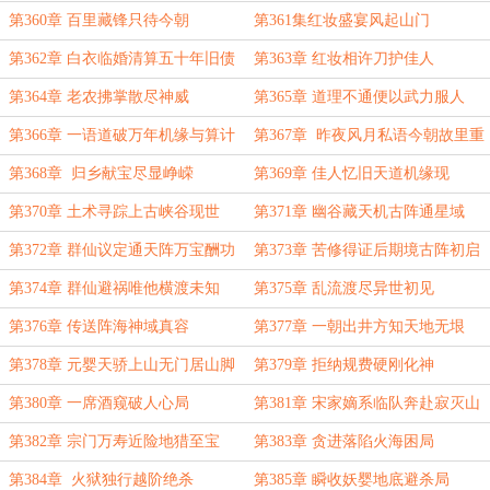
第360章 百里藏锋只待今朝
第361集红妆盛宴风起山门
第362章 白衣临婚清算五十年旧债
第363章 红妆相许刀护佳人
第364章 老农拂掌散尽神威
第365章 道理不通便以武力服人
第366章 一语道破万年机缘与算计
第367章 昨夜风月私语今朝故里重
第368章 归乡献宝尽显峥嵘
第369章 佳人忆旧天道机缘现
第370章 土术寻踪上古峡谷现世
第371章 幽谷藏天机古阵通星域
第372章 群仙议定通天阵万宝酬功
第373章 苦修得证后期境古阵初启
第374章 群仙避祸唯他横渡未知
第375章 乱流渡尽异世初见
第376章 传送阵海神域真容
第377章 一朝出井方知天地无垠
第378章 元婴天骄上山无门居山脚
第379章 拒纳规费硬刚化神
第380章 一席酒窥破人心局
第381章 宋家嫡系临队奔赴寂灭山
第382章 宗门万寿近险地猎至宝
第383章 贪进落陷火海困局
第384章 火狱独行越阶绝杀
第385章 瞬收妖婴地底避杀局