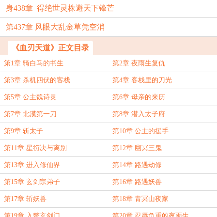
身438章 得绝世灵株避天下锋芒
第437章 风眼大乱金草凭空消
《血刃天道》正文目录
第1章 骑白马的书生
第2章 夜雨生复仇
第3章 杀机四伏的客栈
第4章 客栈里的刀光
第5章 公主魏诗灵
第6章 母亲的来历
第7章 北漠第一刀
第8章 潜入太子府
第9章 斩太子
第10章 公主的援手
第11章 星衍决与离别
第12章 幽冥三鬼
第13章 进入修仙界
第14章 路遇劫修
第15章 玄剑宗弟子
第16章 路遇妖兽
第17章 斩妖兽
第18章 青冥山夜家
第19章 入赘玄剑门
第20章 忍辱负重的夜雨生