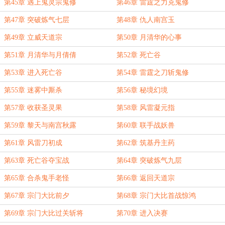
第45章 遇上鬼灵宗鬼修
第46章 雷霆之力克鬼修
第47章 突破炼气七层
第48章 仇人南宫玉
第49章 立威天道宗
第50章 月清华的心事
第51章 月清华与月倩倩
第52章 死亡谷
第53章 进入死亡谷
第54章 雷霆之刀斩鬼修
第55章 迷雾中厮杀
第56章 秘境幻境
第57章 收获圣灵果
第58章 风雷凝元指
第59章 黎天与南宫秋露
第60章 联手战妖兽
第61章 风雷刀初成
第62章 筑基丹主药
第63章 死亡谷夺宝战
第64章 突破炼气九层
第65章 合杀鬼手老怪
第66章 返回天道宗
第67章 宗门大比前夕
第68章 宗门大比首战惊鸿
第69章 宗门大比过关斩将
第70章 进入决赛