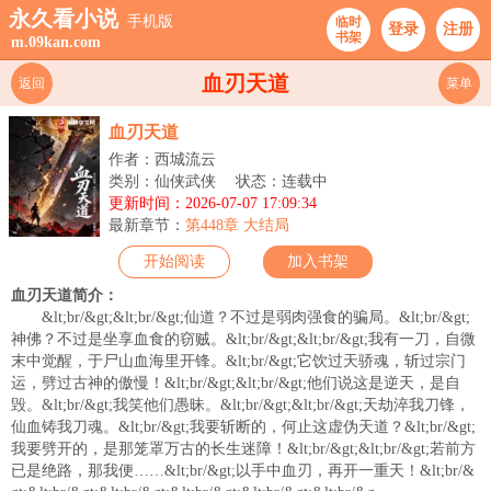
永久看小说
手机版
临时
登录
注册
书架
m.09kan.com
血刃天道
返回
菜单
血刃天道
作者：西城流云
类别：仙侠武侠
状态：连载中
更新时间：2026-07-07 17:09:34
最新章节：
第448章 大结局
开始阅读
加入书架
血刃天道简介：
&lt;br/&gt;&lt;br/&gt;仙道？不过是弱肉强食的骗局。&lt;br/&gt;
神佛？不过是坐享血食的窃贼。&lt;br/&gt;&lt;br/&gt;我有一刀，自微
末中觉醒，于尸山血海里开锋。&lt;br/&gt;它饮过天骄魂，斩过宗门
运，劈过古神的傲慢！&lt;br/&gt;&lt;br/&gt;他们说这是逆天，是自
毁。&lt;br/&gt;我笑他们愚昧。&lt;br/&gt;&lt;br/&gt;天劫淬我刀锋，
仙血铸我刀魂。&lt;br/&gt;我要斩断的，何止这虚伪天道？&lt;br/&gt;
我要劈开的，是那笼罩万古的长生迷障！&lt;br/&gt;&lt;br/&gt;若前方
已是绝路，那我便……&lt;br/&gt;以手中血刃，再开一重天！&lt;br/&