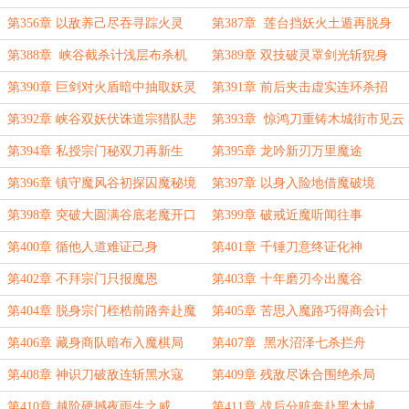
第356章 以敌养己尽吞寻踪火灵
第387章 莲台挡妖火土遁再脱身
第388章 峡谷截杀计浅层布杀机
第389章 双技破灵罩剑光斩猊身
第390章 巨剑对火盾暗中抽取妖灵
第391章 前后夹击虚实连环杀招
第392章 峡谷双妖伏诛道宗猎队悲
第393章 惊鸿刀重铸木城街市见云
泥
第394章 私授宗门秘双刀再新生
第395章 龙吟新刃万里魔途
第396章 镇守魔风谷初探囚魔秘境
第397章 以身入险地借魔破境
第398章 突破大圆满谷底老魔开口
第399章 破戒近魔听闻往事
第400章 循他人道难证己身
第401章 千锤刀意终证化神
第402章 不拜宗门只报魔恩
第403章 十年磨刃今出魔谷
第404章 脱身宗门桎梏前路奔赴魔
第405章 苦思入魔路巧得商会计
第406章 藏身商队暗布入魔棋局
第407章 黑水沼泽七杀拦舟
第408章 神识刀破敌连斩黑水寇
第409章 残敌尽诛合围绝杀局
第410章 越阶硬撼夜雨生之威
第411章 战后分赃奔赴黑木城