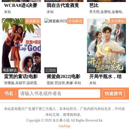
WCBA8进4决赛
我在古代造酒竟
芭比
上海浦发银行VS
未知
成了国师
未知
李天熙,金赛纶,金雅纶,
凯特·特波
东莞新彤盛
影视解说
影视解说
反转爽剧
20240326（李月
擎）
电影解说
已完结
完结
蛮荒的童话[电影
摇篮曲2022[电影
开局半瓶水，结
解说]
张耀扬,吴镇宇,温碧霞,
解说]
莲妮·芭拉班,奥娜·卓别
局御苍龙
未知
梁思浩
林,拉蒙·罗德里格
书名：
本站若有图片广告属于第三方接入，非本站所为，广告内容与本站无关，不代表
本站立场，请谨慎阅读。
Copyright © 2020 永久看小说 All Rights Reserved.kk
SiteMap