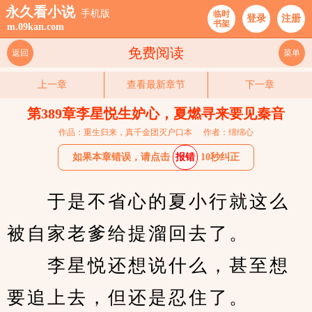
永久看小说
手机版
临时
登录
注册
书架
m.09kan.com
免费阅读
返回
菜单
上一章
查看最新章节
下一章
第389章李星悦生妒心，夏燃寻来要见秦音
作品：重生归来，真千金团灭户口本
作者：绵绵心
如果本章错误，请点击
报错
10秒纠正
　　于是不省心的夏小行就这么
被自家老爹给提溜回去了。
　　李星悦还想说什么，甚至想
要追上去，但还是忍住了。