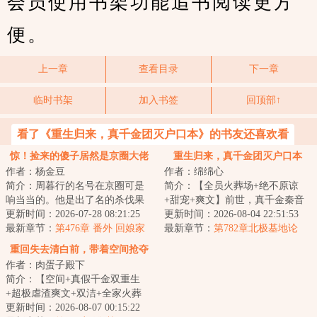
会员使用书架功能追书阅读更方
便。
上一章
查看目录
下一章
临时书架
加入书签
回顶部↑
看了《重生归来，真千金团灭户口本》的书友还喜欢看
惊！捡来的傻子居然是京圈大佬
重生归来，真千金团灭户口本
作者：杨金豆
作者：绵绵心
简介：周暮行的名号在京圈可是
简介：【全员火葬场+绝不原谅
响当当的。他是出了名的杀伐果
+甜宠+爽文】前世，真千金秦音
断，腹黑无情，在一众兄弟里
更新时间：2026-07-28 08:21:25
认亲回家后拼命讨好付出，渴求
更新时间：2026-08-04 22:51:53
面，优秀到让人望...
最新章节：
第476章 番外 回娘家
亲情，临死前全...
最新章节：
第782章北极基地论
（下）
坛，崔游安有个人密码
重回失去清白前，带着空间抢夺
作者：肉蛋子殿下
江山
简介：【空间+真假千金双重生
+超极虐渣爽文+双洁+全家火葬
场】&lt;br/&gt;【白切黑、貌美绝
更新时间：2026-08-07 00:15:22