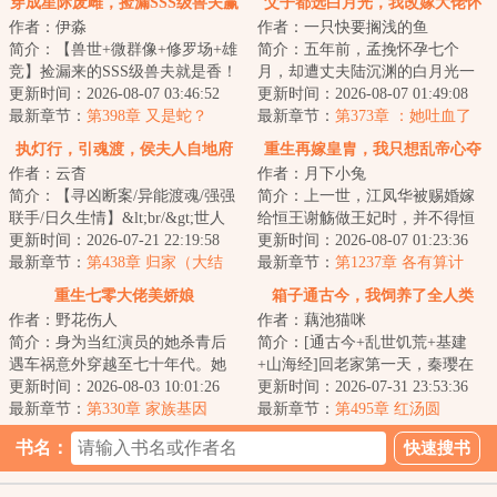
穿成星际废雌，捡漏SSS级兽夫赢
父子都选白月光，我改嫁大佬怀
作者：伊淼
作者：一只快要搁浅的鱼
麻了
崽爽翻
简介：【兽世+微群像+修罗场+雄
简介：五年前，孟挽怀孕七个
竞】捡漏来的SSS级兽夫就是香！
月，却遭丈夫陆沉渊的白月光一
&lt;br/&gt;穿成星际兽世作精废雌
更新时间：2026-08-07 03:46:52
脚踢掉孩子，而最痛苦的是丈夫
更新时间：2026-08-07 01:49:08
假千金，...
最新章节：
第398章 又是蛇？
的那句“歆妩也不...
最新章节：
第373章 ：她吐血了
执灯行，引魂渡，侯夫人自地府
重生再嫁皇胄，我只想乱帝心夺
作者：云杳
作者：月下小兔
来
凤位
简介：【寻凶断案/异能渡魂/强强
简介：上一世，江凤华被赐婚嫁
联手/日久生情】&lt;br/&gt;世人
给恒王谢觞做王妃时，并不得恒
皆知，仁宣候府的小侯爷任风玦
更新时间：2026-07-21 22:19:58
王喜欢。她以为只要自己谨守礼
更新时间：2026-08-07 01:23:36
有能耐，年...
最新章节：
第438章 归家（大结
节，事必躬亲，...
最新章节：
第1237章 各有算计
局）
重生七零大佬美娇娘
箱子通古今，我饲养了全人类
作者：野花伤人
作者：藕池猫咪
简介：身为当红演员的她杀青后
简介：[通古今+乱世饥荒+基建
遇车祸意外穿越至七十年代。她
+山海经]回老家第一天，秦璎在
发现自己竟然进入了闺蜜主演的
更新时间：2026-08-03 10:01:26
箱子里发现个古代小人国。小人
更新时间：2026-07-31 23:53:36
年代剧的原著里...
最新章节：
第330章 家族基因
国里有乱世饥荒...
最新章节：
第495章 红汤圆
书名：