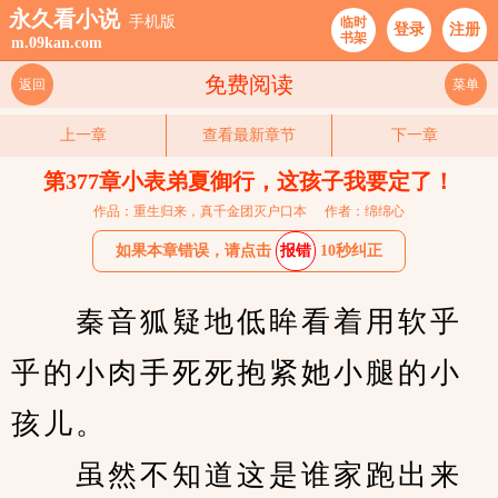
永久看小说
手机版
临时
登录
注册
书架
m.09kan.com
免费阅读
返回
菜单
上一章
查看最新章节
下一章
第377章小表弟夏御行，这孩子我要定了！
作品：重生归来，真千金团灭户口本
作者：绵绵心
如果本章错误，请点击
报错
10秒纠正
　　秦音狐疑地低眸看着用软乎
乎的小肉手死死抱紧她小腿的小
孩儿。
　　虽然不知道这是谁家跑出来