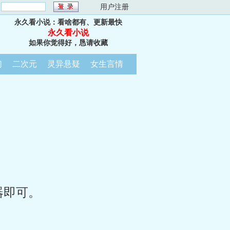
：
用户注册
永久看小说：看啥都有、更新最快
永久看小说
如果你觉得好，恳请收藏
幻
二次元
灵异悬疑
女生言情
器即可。