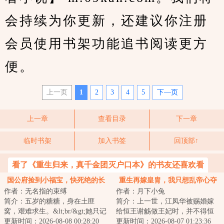
会持续为你更新，还建议你注册
会员使用书架功能追书阅读更方
便。
上一页
1
2
3
4
5
下—页
上一章
查看目录
下一章
临时书架
加入书签
回顶部↑
看了《重生归来，真千金团灭户口本》的书友还喜欢看
国公府捡到小福宝，快死绝的长
重生再嫁皇胄，我只想乱帝心夺
作者：无名指的束缚
作者：月下小兔
房杀疯了
凤位
简介：五岁的糖糖，身在土匪
简介：上一世，江凤华被赐婚嫁
窝，艰难求生。&lt;br/&gt;她只记
给恒王谢觞做王妃时，并不得恒
得爹娘和哥哥来接自己，所以一
更新时间：2026-08-08 00:28:20
王喜欢。她以为只要自己谨守礼
更新时间：2026-08-07 01:23:36