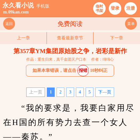
永久看小说
手机版
临时
登录
注册
书架
m.09kan.com
免费阅读
返回
菜单
上一章
查看最新章节
下一章
第357章YM集团原始股之争，岩彩是新作
作品：重生归来，真千金团灭户口本
作者：绵绵心
如果本章错误，请点击
报错
10秒纠正
上一页
1
2
3
4
5
下—页
　　“我的要求是，我要白家用尽
在H国的所有势力去查一个女人
——秦苏。”