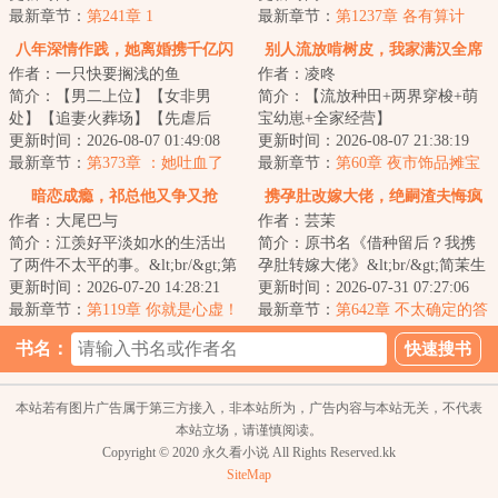
直痴痴等待。&...
最新章节：
第241章 1
节，事必躬亲，...
最新章节：
第1237章 各有算计
八年深情作践，她离婚携千亿闪
别人流放啃树皮，我家满汉全席
作者：一只快要搁浅的鱼
作者：凌咚
婚大佬
简介：【男二上位】【女非男
简介：【流放种田+两界穿梭+萌
处】【追妻火葬场】【先虐后
宝幼崽+全家经营】
甜】【闪婚】 暗恋第三年，孟
更新时间：2026-08-07 01:49:08
&lt;br/&gt;&lt;br/&gt;功勋世家顾
更新时间：2026-08-07 21:38:19
挽如愿以偿的嫁给陆...
最新章节：
第373章 ：她吐血了
家刚平反战乱，男丁全...
最新章节：
第60章 夜市饰品摊宝
石
暗恋成瘾，祁总他又争又抢
携孕肚改嫁大佬，绝嗣渣夫悔疯
作者：大尾巴与
作者：芸茉
了
简介：江羡好平淡如水的生活出
简介：原书名《借种留后？我携
了两件不太平的事。&lt;br/&gt;第
孕肚转嫁大佬》&lt;br/&gt;简茉生
一是江羡好谈恋爱两年，最近男
更新时间：2026-07-20 14:28:21
日那天，丈夫陆钦淮一直守在医
更新时间：2026-07-31 07:27:06
朋友青梅竹...
最新章节：
第119章 你就是心虚！
院，陪着他...
最新章节：
第642章 不太确定的答
案
书名：
本站若有图片广告属于第三方接入，非本站所为，广告内容与本站无关，不代表
本站立场，请谨慎阅读。
Copyright © 2020 永久看小说 All Rights Reserved.kk
SiteMap