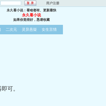
：
用户注册
永久看小说：看啥都有、更新最快
永久看小说
如果你觉得好，恳请收藏
幻
二次元
灵异悬疑
女生言情
器即可。