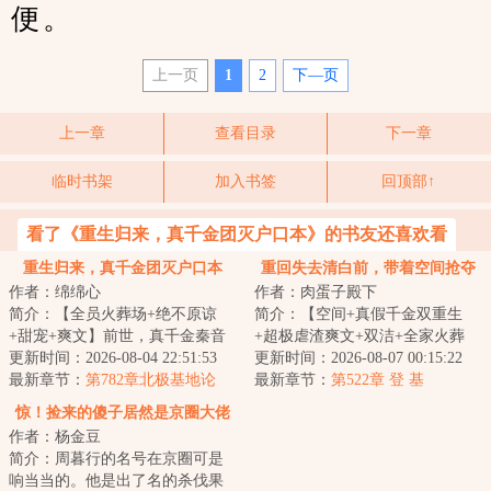
便。
上一页
1
2
下—页
上一章
查看目录
下一章
临时书架
加入书签
回顶部↑
看了《重生归来，真千金团灭户口本》的书友还喜欢看
重生归来，真千金团灭户口本
重回失去清白前，带着空间抢夺
作者：绵绵心
作者：肉蛋子殿下
江山
简介：【全员火葬场+绝不原谅
简介：【空间+真假千金双重生
+甜宠+爽文】前世，真千金秦音
+超极虐渣爽文+双洁+全家火葬
认亲回家后拼命讨好付出，渴求
更新时间：2026-08-04 22:51:53
场】&lt;br/&gt;【白切黑、貌美绝
更新时间：2026-08-07 00:15:22
亲情，临死前全...
最新章节：
第782章北极基地论
伦贵女+禁欲、...
最新章节：
第522章 登 基
坛，崔游安有个人密码
惊！捡来的傻子居然是京圈大佬
作者：杨金豆
简介：周暮行的名号在京圈可是
响当当的。他是出了名的杀伐果