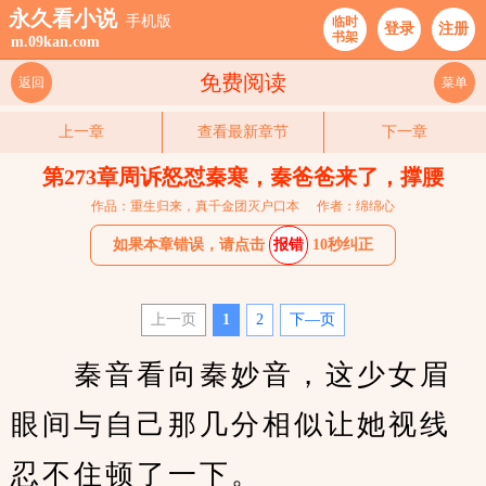
永久看小说
手机版
临时
登录
注册
书架
m.09kan.com
免费阅读
返回
菜单
上一章
查看最新章节
下一章
第273章周诉怒怼秦寒，秦爸爸来了，撑腰
作品：重生归来，真千金团灭户口本
作者：绵绵心
如果本章错误，请点击
报错
10秒纠正
上一页
1
2
下—页
　　秦音看向秦妙音，这少女眉
眼间与自己那几分相似让她视线
忍不住顿了一下。