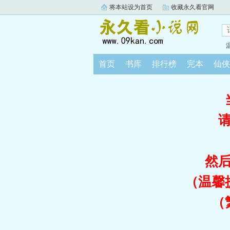
将本站设为首页
收藏永久看官网
首页
书库
排行榜
完本
仙侠
然
（温馨
（