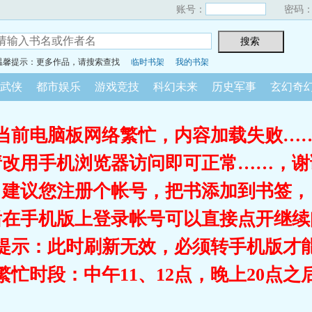
账号：
密码
温馨提示：更多作品，请搜索查找
临时书架
我的书架
武侠
都市娱乐
游戏竞技
科幻未来
历史军事
玄幻奇
当前电脑板网络繁忙，内容加载失败…
请改用手机浏览器访问即可正常……，谢
建议您注册个帐号，把书添加到书签，
后在手机版上登录帐号可以直接点开继续
提示：此时刷新无效，必须转手机版才
繁忙时段：中午11、12点，晚上20点之