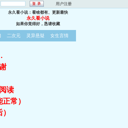
：
用户注册
永久看小说：看啥都有、更新最快
永久看小说
如果你觉得好，恳请收藏
幻
二次元
灵异悬疑
女生言情
…
谢
阅读
能正常）
后）