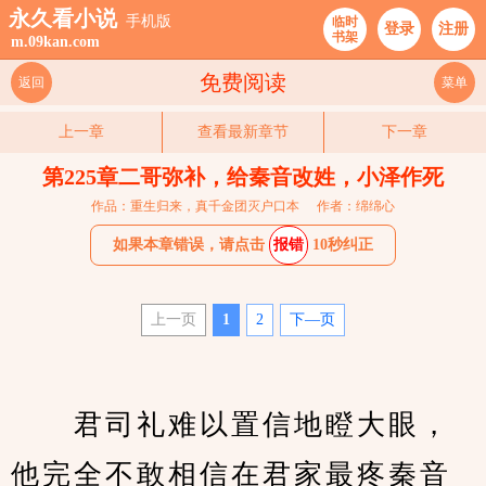
永久看小说
手机版
临时
登录
注册
书架
m.09kan.com
免费阅读
返回
菜单
上一章
查看最新章节
下一章
第225章二哥弥补，给秦音改姓，小泽作死
作品：重生归来，真千金团灭户口本
作者：绵绵心
如果本章错误，请点击
报错
10秒纠正
上一页
1
2
下—页
　　君司礼难以置信地瞪大眼，
他完全不敢相信在君家最疼秦音