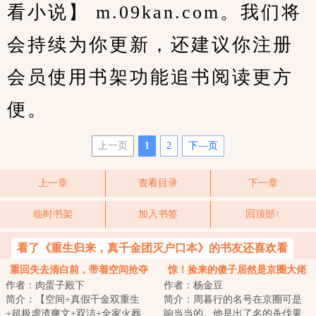
看小说】 m.09kan.com。我们将
会持续为你更新，还建议你注册
会员使用书架功能追书阅读更方
便。
上一页
1
2
下—页
上一章
查看目录
下一章
临时书架
加入书签
回顶部↑
看了《重生归来，真千金团灭户口本》的书友还喜欢看
重回失去清白前，带着空间抢夺
惊！捡来的傻子居然是京圈大佬
作者：肉蛋子殿下
作者：杨金豆
江山
简介：【空间+真假千金双重生
简介：周暮行的名号在京圈可是
+超极虐渣爽文+双洁+全家火葬
响当当的。他是出了名的杀伐果