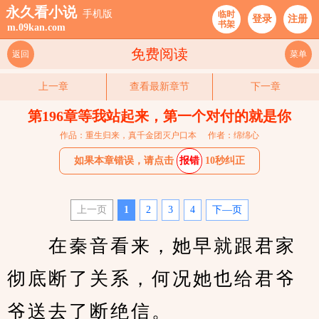
永久看小说
手机版
临时
登录
注册
书架
m.09kan.com
免费阅读
返回
菜单
上一章
查看最新章节
下一章
第196章等我站起来，第一个对付的就是你
作品：重生归来，真千金团灭户口本
作者：绵绵心
如果本章错误，请点击
报错
10秒纠正
上一页
1
2
3
4
下—页
　　在秦音看来，她早就跟君家
彻底断了关系，何况她也给君爷
爷送去了断绝信。