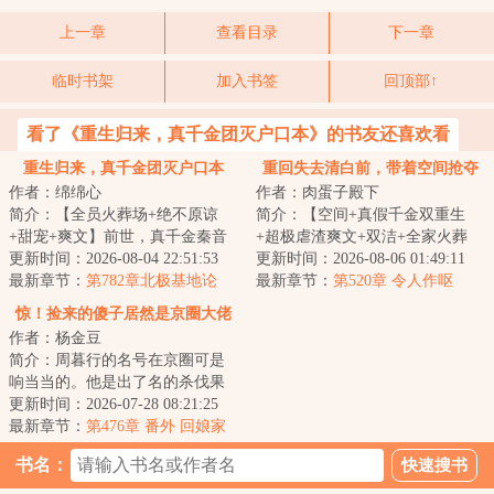
上一章
查看目录
下一章
临时书架
加入书签
回顶部↑
看了《重生归来，真千金团灭户口本》的书友还喜欢看
重生归来，真千金团灭户口本
重回失去清白前，带着空间抢夺
作者：绵绵心
作者：肉蛋子殿下
江山
简介：【全员火葬场+绝不原谅
简介：【空间+真假千金双重生
+甜宠+爽文】前世，真千金秦音
+超极虐渣爽文+双洁+全家火葬
认亲回家后拼命讨好付出，渴求
更新时间：2026-08-04 22:51:53
场】&lt;br/&gt;【白切黑、貌美绝
更新时间：2026-08-06 01:49:11
亲情，临死前全...
最新章节：
第782章北极基地论
伦贵女+禁欲、...
最新章节：
第520章 令人作呕
坛，崔游安有个人密码
惊！捡来的傻子居然是京圈大佬
作者：杨金豆
简介：周暮行的名号在京圈可是
响当当的。他是出了名的杀伐果
断，腹黑无情，在一众兄弟里
更新时间：2026-07-28 08:21:25
面，优秀到让人望...
最新章节：
第476章 番外 回娘家
（下）
书名：