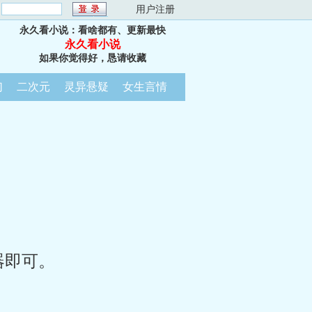
：
用户注册
永久看小说：看啥都有、更新最快
永久看小说
如果你觉得好，恳请收藏
幻
二次元
灵异悬疑
女生言情
器即可。