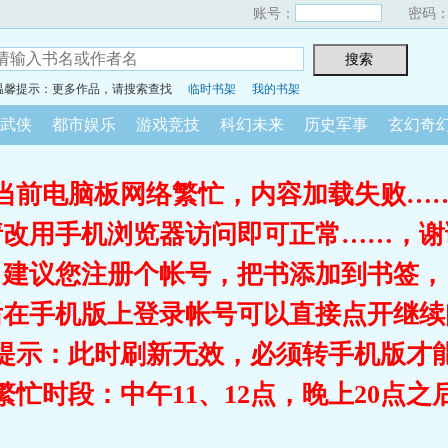
账号：
密码
温馨提示：更多作品，请搜索查找
临时书架
我的书架
武侠
都市娱乐
游戏竞技
科幻未来
历史军事
玄幻奇
当前电脑板网络繁忙，内容加载失败…
请改用手机浏览器访问即可正常……，谢
建议您注册个帐号，把书添加到书签，
后在手机版上登录帐号可以直接点开继续
提示：此时刷新无效，必须转手机版才
繁忙时段：中午11、12点，晚上20点之