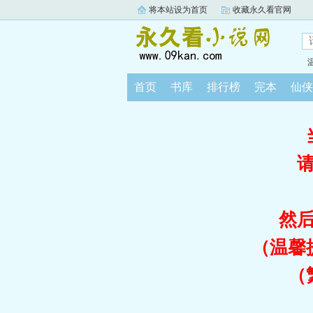
将本站设为首页
收藏永久看官网
首页
书库
排行榜
完本
仙侠
然
（温馨
（