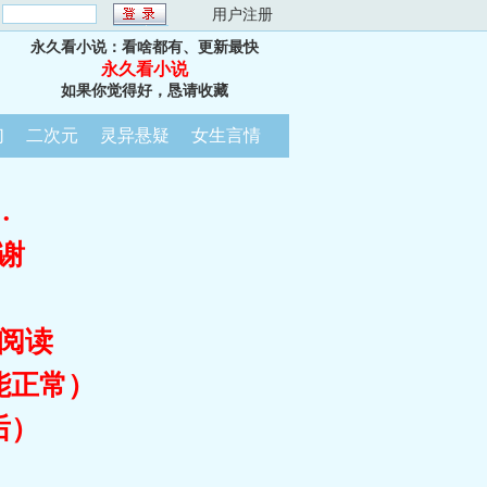
：
用户注册
永久看小说：看啥都有、更新最快
永久看小说
如果你觉得好，恳请收藏
幻
二次元
灵异悬疑
女生言情
…
谢
阅读
能正常）
后）