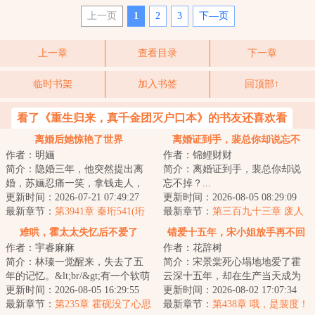
上一页
1
2
3
下—页
上一章
查看目录
下一章
临时书架
加入书签
回顶部↑
看了《重生归来，真千金团灭户口本》的书友还喜欢看
离婚后她惊艳了世界
离婚证到手，裴总你却说忘不
作者：明婳
作者：锦鲤财财
掉？
简介：隐婚三年，他突然提出离
简介：离婚证到手，裴总你却说
婚，苏婳忍痛一笑，拿钱走人，
忘不掉？...
从此踏上开挂之路，修宝，鉴
更新时间：2026-07-21 07:49:27
更新时间：2026-08-05 08:29:09
宝，轻松玩转古玩...
最新章节：
第3941章 秦珩541(珩
最新章节：
第三百九十三章 废人
妍)
难哄，霍太太失忆后不爱了
错爱十五年，宋小姐放手再不回
作者：宇睿麻麻
作者：花辞树
头
简介：林瑧一觉醒来，失去了五
简介：宋景棠死心塌地地爱了霍
年的记忆。&lt;br/&gt;有一个软萌
云深十五年，却在生产当天成为
奶团，怯生生地叫她妈妈，还有
更新时间：2026-08-05 16:29:55
了植物人。而霍云深却贴在她耳
更新时间：2026-08-02 17:07:34
一个冷脸男...
最新章节：
第235章 霍砚没了心思
边温柔呢喃：“...
最新章节：
第438章 哦，是裴度！