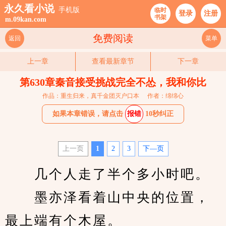
永久看小说
手机版
临时
登录
注册
书架
m.09kan.com
免费阅读
返回
菜单
上一章
查看最新章节
下一章
第630章秦音接受挑战完全不怂，我和你比
作品：重生归来，真千金团灭户口本
作者：绵绵心
如果本章错误，请点击
报错
10秒纠正
上一页
1
2
3
下—页
　　几个人走了半个多小时吧。
　　墨亦泽看着山中央的位置，
最上端有个木屋。