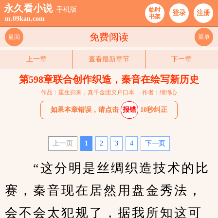
永久看小说
手机版
临时
登录
注册
书架
m.09kan.com
免费阅读
返回
菜单
上一章
查看最新章节
下一章
第598章联合创作织造，秦音在绘写新历史
作品：重生归来，真千金团灭户口本
作者：绵绵心
如果本章错误，请点击
报错
10秒纠正
上一页
1
2
3
4
下—页
　　“这分明是丝绸织造技术的比
赛，秦音现在居然用盘金秀法，
会不会太犯规了，据我所知这可