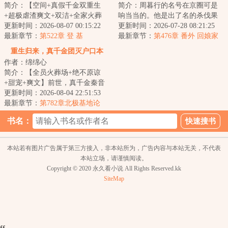
简介：【空间+真假千金双重生
简介：周暮行的名号在京圈可是
+超极虐渣爽文+双洁+全家火葬
响当当的。他是出了名的杀伐果
场】&lt;br/&gt;【白切黑、貌美绝
更新时间：2026-08-07 00:15:22
断，腹黑无情，在一众兄弟里
更新时间：2026-07-28 08:21:25
伦贵女+禁欲、...
最新章节：
第522章 登 基
面，优秀到让人望...
最新章节：
第476章 番外 回娘家
（下）
重生归来，真千金团灭户口本
作者：绵绵心
简介：【全员火葬场+绝不原谅
+甜宠+爽文】前世，真千金秦音
认亲回家后拼命讨好付出，渴求
更新时间：2026-08-04 22:51:53
亲情，临死前全...
最新章节：
第782章北极基地论
坛，崔游安有个人密码
书名：
本站若有图片广告属于第三方接入，非本站所为，广告内容与本站无关，不代表
本站立场，请谨慎阅读。
Copyright © 2020 永久看小说 All Rights Reserved.kk
SiteMap