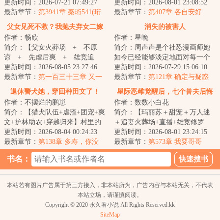
从此踏上开挂之路，修宝，鉴
更新时间：2026-07-21 07:49:27
&lt;br/&gt;然而得到他最多的一句
更新时间：2026-08-01 23:08:52
宝，轻松玩转古玩...
最新章节：
第3941章 秦珩541(珩
回应就是：别作...
最新章节：
第407章 各自安好
妍)
父女见死不救？我抛夫弃女二嫁
消失的被害人
作者：畅欣
作者：星晚
豪门
简介：【父女火葬场 + 不原
简介：周声声是个社恐漫画师她
谅 + 先虐后爽 + 雄竞追
如今已经能够淡定地面对每一个
妻 + 男二上位】一场意外，沈
更新时间：2026-08-05 23:27:46
来寻她的被害人江一平：被害人
更新时间：2026-07-29 15:06:10
念溪隐藏实力嫁给...
最新章节：
第一百三十三章 又一
究竟是谁？周声...
最新章节：
第121章 确定与疑惑
个马甲掉落，再次碾压
退休警犬她，穿回种田文了！
星际恶雌觉醒后，七个兽夫后悔
作者：不摆烂的鹏崽
作者：数数小白花
了
简介：【猎犬队伍+虐渣+团宠+爽
简介：【玛丽苏＋甜宠＋万人迷
文+护林助农+穿越归来】村里的
＋追妻火葬场+直播+雄竞修罗
傻妞傻了六年，在被卖给瘸腿独
更新时间：2026-08-04 00:24:23
场】上一世，受剧情控制，明窈
更新时间：2026-08-01 23:24:15
眼老男人的这...
最新章节：
第138章 多寿，你没
死缠烂打缠着她的...
最新章节：
第573章 我要哥哥
死！
书名：
本站若有图片广告属于第三方接入，非本站所为，广告内容与本站无关，不代表
本站立场，请谨慎阅读。
Copyright © 2020 永久看小说 All Rights Reserved.kk
SiteMap