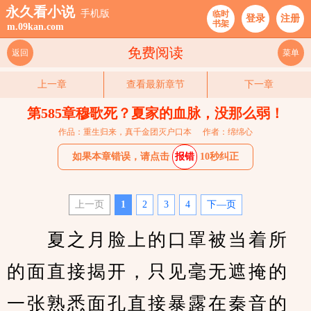
永久看小说
手机版
临时
登录
注册
书架
m.09kan.com
免费阅读
返回
菜单
上一章
查看最新章节
下一章
第585章穆歌死？夏家的血脉，没那么弱！
作品：重生归来，真千金团灭户口本
作者：绵绵心
如果本章错误，请点击
报错
10秒纠正
上一页
1
2
3
4
下—页
　　夏之月脸上的口罩被当着所
的面直接揭开，只见毫无遮掩的
一张熟悉面孔直接暴露在秦音的