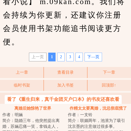
看小说】 m.09kan.com。我们将
会持续为你更新，还建议你注册
会员使用书架功能追书阅读更方
便。
上一页
1
2
3
4
下—页
上一章
查看目录
下一章
临时书架
加入书签
回顶部↑
看了《重生归来，真千金团灭户口本》的书友还喜欢看
离婚后她惊艳了世界
作精太太要离婚，沈总彻底慌了
作者：明婳
作者：一支铃
简介：隐婚三年，他突然提出离
简介：联姻两年，池潆为了吸引
婚，苏婳忍痛一笑，拿钱走人，
沈京墨的注意做过很多事。