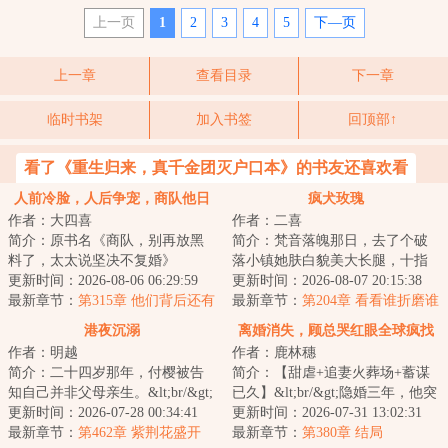
上一页
1
2
3
4
5
下—页
上一章
查看目录
下一章
临时书架
加入书签
回顶部↑
看了《重生归来，真千金团灭户口本》的书友还喜欢看
人前冷脸，人后争宠，商队他日
疯犬玫瑰
作者：大四喜
作者：二喜
日求复婚
简介：原书名《商队，别再放黑
简介：梵音落魄那日，去了个破
料了，太太说坚决不复婚》
落小镇她肤白貌美大长腿，十指
&lt;br/&gt;隐婚三年，许轻言忍够
更新时间：2026-08-06 06:29:59
不沾阳春水，很快成了这个地方
更新时间：2026-08-07 20:15:38
了。&lt;br/&gt;...
最新章节：
第315章 他们背后还有
的焦点所有男人...
最新章节：
第204章 看看谁折磨谁
人！
港夜沉溺
离婚消失，顾总哭红眼全球疯找
作者：明越
作者：鹿林穗
简介：二十四岁那年，付樱被告
简介：【甜虐+追妻火葬场+蓄谋
知自己并非父母亲生。&lt;br/&gt;
已久】&lt;br/&gt;隐婚三年，他突
亲生家庭远在千里之外，被接回
更新时间：2026-07-28 00:34:41
然提出离婚。&lt;br/&gt;孟疏棠惨
更新时间：2026-07-31 13:02:31
之后，她见...
最新章节：
第462章 紫荆花盛开
淡一笑，...
最新章节：
第380章 结局