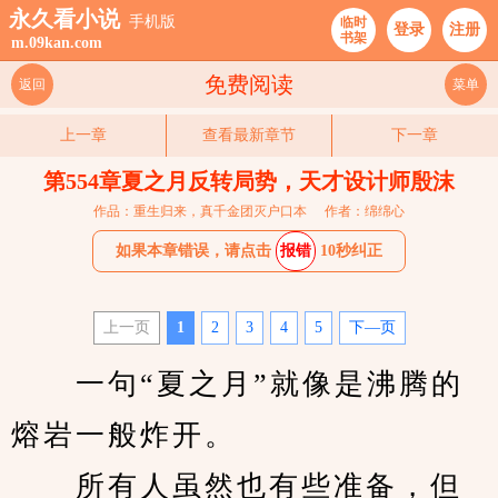
永久看小说
手机版
临时
登录
注册
书架
m.09kan.com
免费阅读
返回
菜单
上一章
查看最新章节
下一章
第554章夏之月反转局势，天才设计师殷沫
作品：重生归来，真千金团灭户口本
作者：绵绵心
如果本章错误，请点击
报错
10秒纠正
上一页
1
2
3
4
5
下—页
　　一句“夏之月”就像是沸腾的
熔岩一般炸开。
　　所有人虽然也有些准备，但