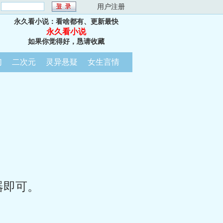
：
用户注册
永久看小说：看啥都有、更新最快
永久看小说
如果你觉得好，恳请收藏
幻
二次元
灵异悬疑
女生言情
器即可。