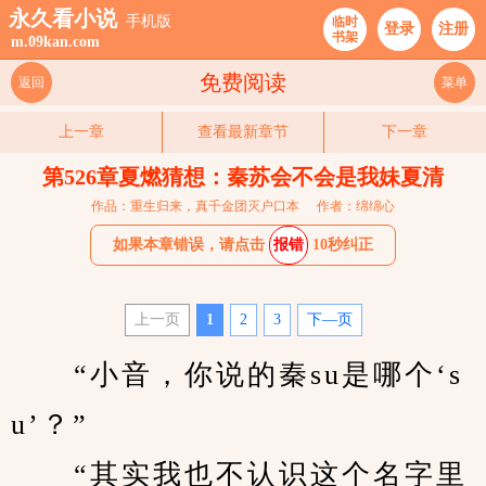
永久看小说
手机版
临时
登录
注册
书架
m.09kan.com
免费阅读
返回
菜单
上一章
查看最新章节
下一章
第526章夏燃猜想：秦苏会不会是我妹夏清
作品：重生归来，真千金团灭户口本
作者：绵绵心
如果本章错误，请点击
报错
10秒纠正
上一页
1
2
3
下—页
　　“小音，你说的秦su是哪个‘s
u’？”
　　“其实我也不认识这个名字里