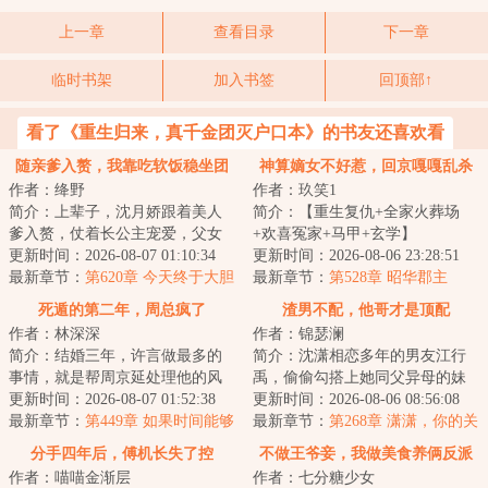
上一章
查看目录
下一章
临时书架
加入书签
回顶部↑
看了《重生归来，真千金团灭户口本》的书友还喜欢看
随亲爹入赘，我靠吃软饭稳坐团
神算嫡女不好惹，回京嘎嘎乱杀
作者：绛野
作者：玖笑1
宠
简介：上辈子，沈月娇跟着美人
简介：【重生复仇+全家火葬场
爹入赘，仗着长公主宠爱，父女
+欢喜冤家+马甲+玄学】
俩软饭硬吃，享尽荣华富贵，更
更新时间：2026-08-07 01:10:34
&lt;br/&gt;谢明月替皇帝挡箭重
更新时间：2026-08-06 23:28:51
想一步登天，结...
最新章节：
第620章 今天终于大胆
伤，为家族换来世袭爵...
最新章节：
第528章 昭华郡主
一回了（昭锦）
死遁的第二年，周总疯了
渣男不配，他哥才是顶配
作者：林深深
作者：锦瑟澜
简介：结婚三年，许言做最多的
简介：沈潇相恋多年的男友江行
事情，就是帮周京延处理他的风
禹，偷偷勾搭上她同父异母的妹
流后事。以为自己对他和这个家
更新时间：2026-08-07 01:52:38
妹沈凌，珠胎暗结；偏心的父母
更新时间：2026-08-06 08:56:08
的呵护，终有一...
最新章节：
第449章 如果时间能够
软硬兼施，逼她...
最新章节：
第268章 潇潇，你的关
倒回
注点是不是偏了
分手四年后，傅机长失了控
不做王爷妾，我做美食养俩反派
作者：喵喵金渐层
作者：七分糖少女
幼崽