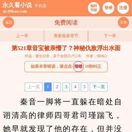
永久看小说
手机版
临时
登录
注册
书架
m.09kan.com
免费阅读
返回
菜单
上一章
查看最新章节
下一章
第521章音宝被亲懵了？神秘仇敌浮出水面
作品：重生归来，真千金团灭户口本
作者：绵绵心
如果本章错误，请点击
报错
10秒纠正
上一页
1
2
3
4
5
下—页
　　秦音一脚将一直躲在暗处自
诩清高的律师四哥君司瑾踹飞，
她早就发现了他的存在，但并没