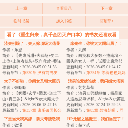
上一章
查看目录
下一章
临时书架
加入书签
回顶部↑
看了《重生归来，真千金团灭户口本》的书友还喜欢看
渣夫别跪了，夫人嫁顶级大佬显
席先生，你被太太踢出局了！
作者：乐恩
作者：九醉
怀啦
简介：【先虐后甜+火葬场+男二
简介：向挽和大多数不撞南墙不
上位+上位者低头+双向救赎+蓄谋
回头的女人一样，试图让席承郁
已久+SC】温颂是出了名的乖巧温
更新时间：2026-08-05 00:51:56
这样的男人爱上自己。&lt;br/&gt;
更新时间：2026-08-05 01:24:17
顺。二十岁生...
最新章节：
第530章 没有前男友
可是三年婚...
最新章节：
第254章 等着爸爸妈妈
太子不好啦，你闺女又朝大臣扔
渣男谁爱嫁谁嫁，我闪婚大佬爽
作者：钱昭昭
作者：芝芝草莓
符
翻了
简介：【奶团+玄学+团宠+道士下
简介：渣男友劈腿继姐，极品家
山+真三岁】&lt;br/&gt;大雍太子
人逼她忍辱求和。&lt;br/&gt;苏星
带回了一个专业哭丧的崽崽。
更新时间：2026-08-06 18:47:16
艾冷笑。&lt;br/&gt;让她受委屈?
更新时间：2026-07-24 15:29:25
&lt;br/&gt;自...
最新章节：
第357章 康乐镇国长公
对不起，...
最新章节：
第85章 碧海朝晞，同
主，棠棠官又大啦～
心赴白首
下堂当天我高嫁，前夫弯腰敬我
HP觉醒之黑魔王，我们当定了！
作者：钦溪
作者：赫卡忒
茶