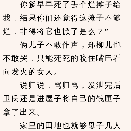
　　你爹早早死了丢个烂摊子给
我，结果你们还觉得这摊子不够
烂，非得将它也掀了是么？”
　　俩儿子不敢作声，郑柳儿也
不敢哭，只能死死的咬住嘴巴看
向发火的女人。
　　说归说，骂归骂，发泄完后
卫氏还是进屋子将自己的钱匣子
拿了出来。
　　家里的田地也就够母子几人