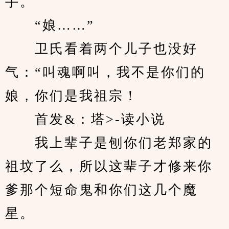
手。
　　“娘……”
　　卫氏看着两个儿子也没好
气：“叫魂啊叫，我不是你们的
娘，你们是我祖宗！
　　首发&：塔>-读小说
　　我上辈子是刨你们老郑家的
祖坟了么，所以这辈子才修来你
爹那个短命鬼和你们这几个魔
星。