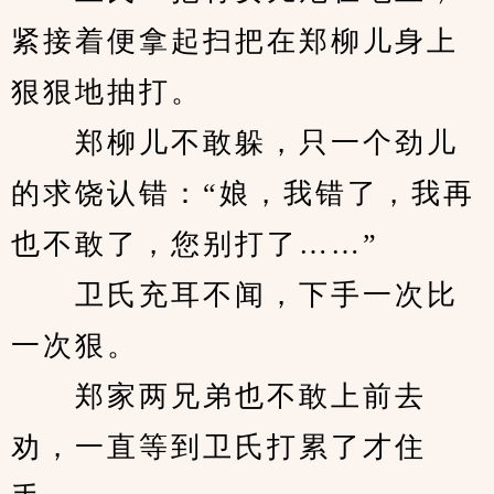
紧接着便拿起扫把在郑柳儿身上
狠狠地抽打。
　　郑柳儿不敢躲，只一个劲儿
的求饶认错：“娘，我错了，我再
也不敢了，您别打了……”
　　卫氏充耳不闻，下手一次比
一次狠。
　　郑家两兄弟也不敢上前去
劝，一直等到卫氏打累了才住