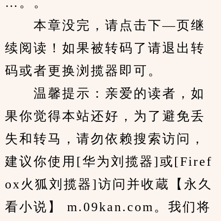
…。。
　　本章没完，请点击下—页继
续阅读！如果被转码了请退出转
码或者更换浏揽器即可。
　　温馨提示：亲爱的读者，如
果你觉得本站还好，为了避免丢
失和转马，请勿依赖搜索访问，
建议你使用[华为刘揽器]或[Firef
ox火狐刘揽器]访问并收蔵【永久
看小说】 m.09kan.com。我们将