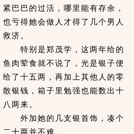
紧巴巴的过活，哪里能有存余，
也亏得她会做人才得了几个男人
救济。
　　特别是郑茂学，这两年给的
鱼肉荤食就不说了，光是银子便
给了十五两，再加上其他人的零
散银钱，箱子里勉强也能数出十
八两来。
　　外加她的几支银首饰，凑个
二十两并不难。