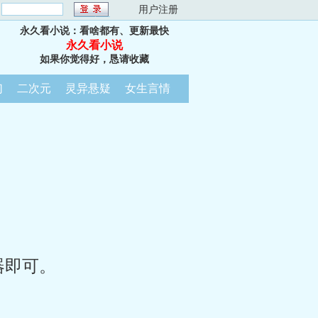
：
用户注册
永久看小说：看啥都有、更新最快
永久看小说
如果你觉得好，恳请收藏
幻
二次元
灵异悬疑
女生言情
器即可。