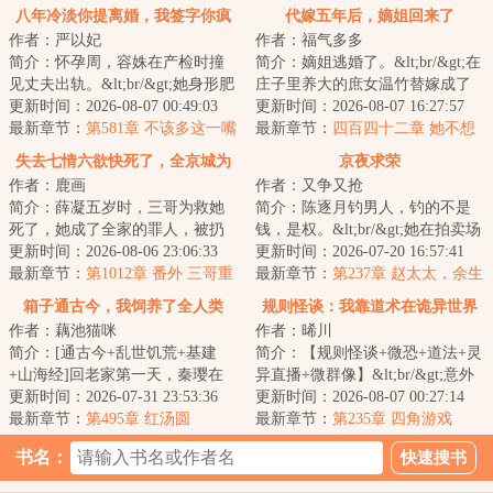
八年冷淡你提离婚，我签字你疯
代嫁五年后，嫡姐回来了
作者：严以妃
作者：福气多多
什么
简介：怀孕周，容姝在产检时撞
简介：嫡姐逃婚了。&lt;br/&gt;在
见丈夫出轨。&lt;br/&gt;她身形肥
庄子里养大的庶女温竹替嫁成了
胖，样貌粗俗，艰难地捧着肚
更新时间：2026-08-07 00:49:03
世子夫人。&lt;br/&gt;她的夫君芝
更新时间：2026-08-07 16:27:57
子，被丈夫年...
最新章节：
第581章 不该多这一嘴
兰玉树，...
最新章节：
四百四十二章 她不想
嫁给我
失去七情六欲快死了，全京城为
京夜求荣
作者：鹿画
作者：又争又抢
我哭坟
简介：薛凝五岁时，三哥为救她
简介：陈逐月钓男人，钓的不是
死了，她成了全家的罪人，被扔
钱，是权。&lt;br/&gt;她在拍卖场
在老宅几年。她回来后，家里已
更新时间：2026-08-06 23:06:33
上，故意勾他，引他。&lt;br/&gt;
更新时间：2026-07-20 16:57:41
经有了被他们抱...
最新章节：
第1012章 番外 三哥重
雨夜又湿...
最新章节：
第237章 赵太太，余生
养小薛凝（46）
有你，请多指教
箱子通古今，我饲养了全人类
规则怪谈：我靠道术在诡异世界
作者：藕池猫咪
作者：晞川
封神
简介：[通古今+乱世饥荒+基建
简介：【规则怪谈+微恐+道法+灵
+山海经]回老家第一天，秦璎在
异直播+微群像】&lt;br/&gt;意外
箱子里发现个古代小人国。小人
更新时间：2026-07-31 23:53:36
穿越，沈星灼穿到到了百年后的
更新时间：2026-08-07 00:27:14
国里有乱世饥荒...
最新章节：
第495章 红汤圆
时空，天幕...
最新章节：
第235章 四角游戏
书名：