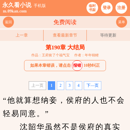
永久看小说
手机版
临时
登录
注册
书架
m.09kan.com
免费阅读
返回
菜单
上一章
查看最新章节
等待更新
第190章 大结局
作品：王府捡了个福气宝
作者：年年锦鲤
如果本章错误，请点击
报错
10秒纠正
上一页
1
2
3
4
下—页
“他就算想纳妾，侯府的人也不会
轻易同意。”
　　沈韶华虽然不是侯府的真实