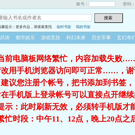
账号：
密码
温馨提示：更多作品，请搜索查找
临时书架
我的书架
武侠
都市娱乐
游戏竞技
科幻未来
历史军事
玄幻奇
当前电脑板网络繁忙，内容加载失败…
请改用手机浏览器访问即可正常……，谢
建议您注册个帐号，把书添加到书签，
后在手机版上登录帐号可以直接点开继续
提示：此时刷新无效，必须转手机版才
繁忙时段：中午11、12点，晚上20点之