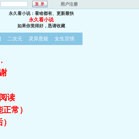
：
用户注册
永久看小说：看啥都有、更新最快
永久看小说
如果你觉得好，恳请收藏
幻
二次元
灵异悬疑
女生言情
…
谢
阅读
能正常）
后）