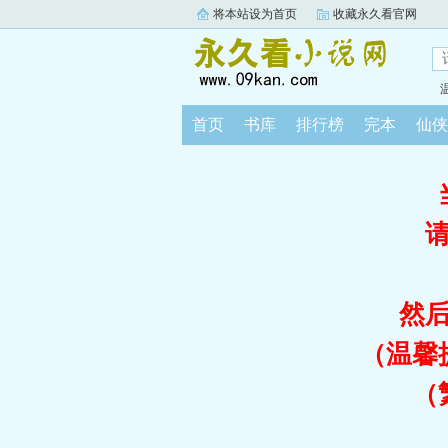
将本站设为首页
收藏永久看官网
首页
书库
排行榜
完本
仙侠
然
（温馨
（