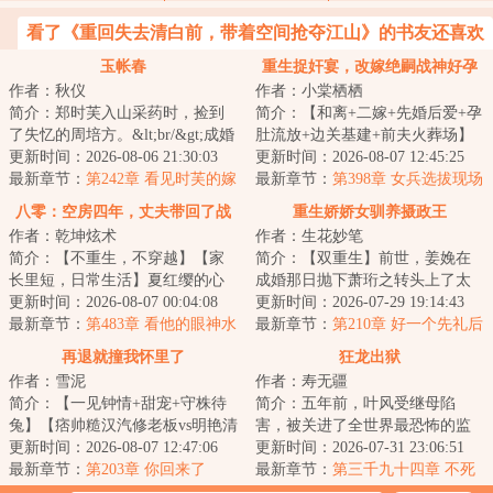
看了《重回失去清白前，带着空间抢夺江山》的书友还喜欢
看
玉帐春
重生捉奸宴，改嫁绝嗣战神好孕
作者：秋仪
作者：小棠栖栖
来
简介：郑时芙入山采药时，捡到
简介：【和离+二嫁+先婚后爱+孕
了失忆的周培方。&lt;br/&gt;成婚
肚流放+边关基建+前夫火葬场】
三年，郑时芙为他生女育儿、劳
更新时间：2026-08-06 21:30:03
&lt;br/&gt;【重生女主VS穿越男
更新时间：2026-08-07 12:45:25
心劳力，甚...
最新章节：
第242章 看见时芙的嫁
主】&lt;br/&...
最新章节：
第398章 女兵选拔现场
衣
的闲言碎语
八零：空房四年，丈夫带回了战
重生娇娇女驯养摄政王
作者：乾坤炫术
作者：生花妙笔
友遗孀
简介：【不重生，不穿越】【家
简介：【双重生】前世，姜娩在
长里短，日常生活】夏红缨的心
成婚那日抛下萧珩之转头上了太
思很单纯：好好过日子。但人心
更新时间：2026-08-07 00:04:08
子的床。她费尽心机从侍妾一路
更新时间：2026-07-29 19:14:43
难测。老公是军...
最新章节：
第483章 看他的眼神水
坐上皇后之位。...
最新章节：
第210章 好一个先礼后
灵灵的
兵
再退就撞我怀里了
狂龙出狱
作者：雪泥
作者：寿无疆
简介：【一见钟情+甜宠+守株待
简介：五年前，叶风受继母陷
兔】【痞帅糙汉汽修老板vs明艳清
害，被关进了全世界最恐怖的监
冷大学老师】学校对面开了个汽
更新时间：2026-08-07 12:47:06
狱，借那些犯人之手，置他于死
更新时间：2026-07-31 23:06:51
修店。老板秦...
最新章节：
第203章 你回来了
地。监狱内关押着...
最新章节：
第三千九十四章 不死
神效