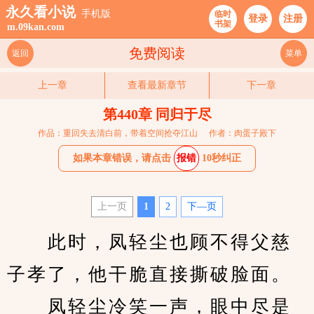
永久看小说
手机版
临时
登录
注册
书架
m.09kan.com
免费阅读
返回
菜单
上一章
查看最新章节
下一章
第440章 同归于尽
作品：重回失去清白前，带着空间抢夺江山
作者：肉蛋子殿下
如果本章错误，请点击
报错
10秒纠正
上一页
1
2
下—页
　　此时，凤轻尘也顾不得父慈
子孝了，他干脆直接撕破脸面。
　　凤轻尘冷笑一声，眼中尽是