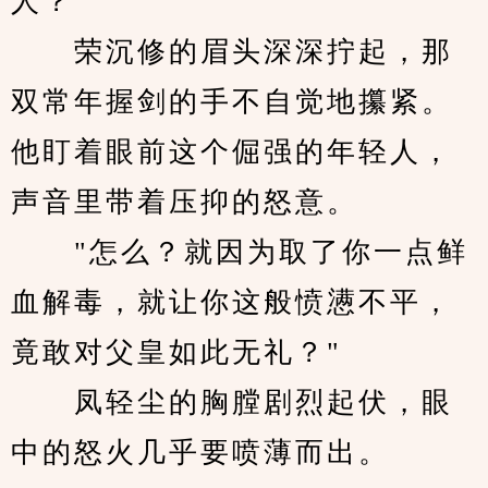
人？”
　　荣沉修的眉头深深拧起，那
双常年握剑的手不自觉地攥紧。
他盯着眼前这个倔强的年轻人，
声音里带着压抑的怒意。
　　"怎么？就因为取了你一点鲜
血解毒，就让你这般愤懑不平，
竟敢对父皇如此无礼？"
　　凤轻尘的胸膛剧烈起伏，眼
中的怒火几乎要喷薄而出。