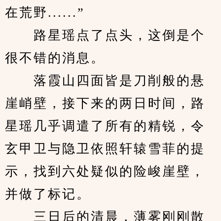
在荒野......”
　　路星瑶点了点头，这倒是个
很不错的消息。
　　落霞山四面皆是刀削般的悬
崖峭壁，接下来的两日时间，路
星瑶几乎调遣了所有的精锐，令
玄甲卫与隐卫依照轩辕雪菲的提
示，找到六处疑似的险峻崖壁，
并做了标记。
　　三日后的清晨，薄雾刚刚散