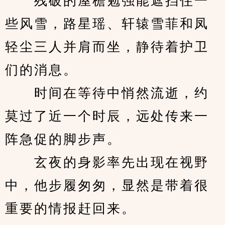
　　残破的屋檐勉强能遮挡住一
些风雪，路星瑶、轩辕雪菲和凤
轻尘三人并肩而坐，静待着护卫
们的消息。
　　时间在等待中悄然流逝，约
莫过了近一个时辰，远处传来一
阵急促的脚步声。
　　玄夜的身影率先出现在视野
中，他步履匆匆，显然是带着很
重要的情报赶回来。