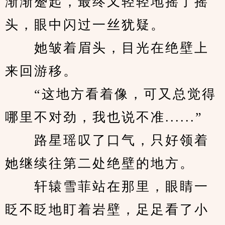
渐渐蹙起，最终又轻轻地摇了摇
头，眼中闪过一丝犹疑。
　　她皱着眉头，目光在绝壁上
来回游移。
　　“这地方看着像，可又总觉得
哪里不对劲，我也说不准......”
　　路星瑶叹了口气，只好领着
她继续往第二处绝壁的地方。
　　轩辕雪菲站在那里，眼睛一
眨不眨地盯着岩壁，足足看了小