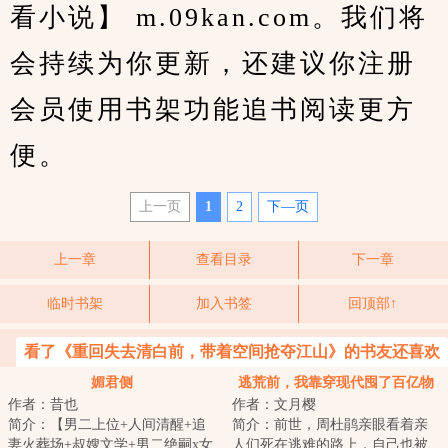
看小说】 m.09kan.com。我们将
会持续为你更新，还建议你注册
会员使用书架功能追书阅读更方
便。
上一页
1
2
下—页
上一章
查看目录
下一章
临时书架
加入书签
回顶部↑
看了《重回失去清白前，带着空间抢夺江山》的书友还喜欢
看
媚君侧
逃荒前，我靠穿现代囤了百亿物
作者：昔也
作者：文月樱
资
简介：【男二上位+人间清醒+追
简介：前世，周杜鹃亲眼看着亲
妻火葬场+叔嫂文学+男二绝嗣x女
人们死在逃难的路上，自己也被