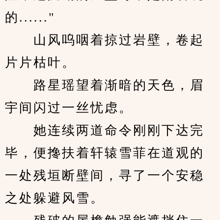
的......"
　　山风呜咽着掠过岩壁，卷起
片片枯叶。
　　路星瑶望着渐暗的天色，眉
宇间闪过一丝忧虑。
　　她连续两道命令刚刚下达完
毕，便搀扶着轩辕雪菲在道观的
一处残垣断壁间，寻了一个安稳
之处躲避风雪。