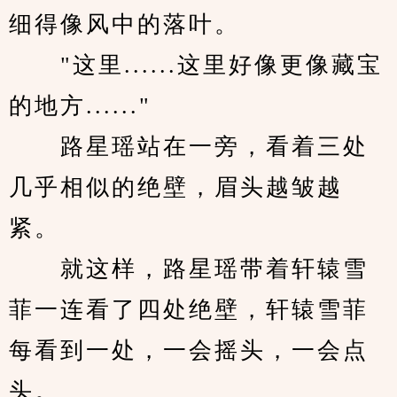
细得像风中的落叶。
　　"这里......这里好像更像藏宝
的地方......"
　　路星瑶站在一旁，看着三处
几乎相似的绝壁，眉头越皱越
紧。
　　就这样，路星瑶带着轩辕雪
菲一连看了四处绝壁，轩辕雪菲
每看到一处，一会摇头，一会点
头。