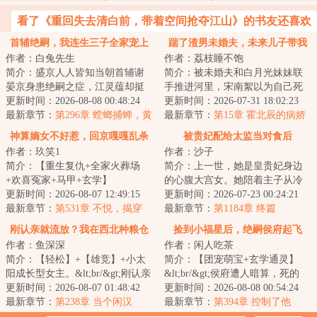
看了《重回失去清白前，带着空间抢夺江山》的书友还喜欢
看
首辅绝嗣，我连生三子全家宠上
踹了渣男未婚夫，未来儿子带我
作者：白兔先生
作者：荔枝睡不饱
天
改嫁豪门
简介：盛京人人皆知当朝首辅谢
简介：被未婚夫和白月光妹妹联
晏京身患绝嗣之症，江灵蕴却挺
手推进河里，宋南絮以为自己死
着孕肚上找上门来，还说怀的是
更新时间：2026-08-08 00:48:24
定了。醒来却发现床边坐着一个
更新时间：2026-07-31 18:02:23
谢晏京的孩子，...
最新章节：
第296章 螳螂捕蝉，黄
少年，五官像极...
最新章节：
第15章 霍北辰的病娇
雀在后
属性体现？
神算嫡女不好惹，回京嘎嘎乱杀
被贵妃配给太监当对食后
作者：玖笑1
作者：沙子
简介：【重生复仇+全家火葬场
简介：上一世，她是皇贵妃身边
+欢喜冤家+马甲+玄学】
的心腹大宫女。她陪着主子从冷
&lt;br/&gt;谢明月替皇帝挡箭重
更新时间：2026-08-07 12:49:15
宫里的罪妇温答应，步步筹谋，
更新时间：2026-07-23 00:24:21
伤，为家族换来世袭爵...
最新章节：
第531章 不悦，揭穿
饱受磋磨，终于...
最新章节：
第1184章 终篇
刚认亲就流放？我在西北种粮仓
捡到小福星后，绝嗣侯府起飞
作者：鱼深深
作者：闲人吃茶
了！
简介：【轻松】+【雄竞】+小太
简介：【团宠萌宝+玄学通灵】
阳成长型女主。&lt;br/&gt;刚认亲
&lt;br/&gt;侯府遭人暗算，死的
成真千金就流放西北？姜六六直
更新时间：2026-08-07 01:48:42
死，残的残，直到有一天，收养
更新时间：2026-08-08 00:54:24
呼老天爷你...
最新章节：
第238章 当个闲汉
了小岁安进府。...
最新章节：
第394章 控制了他