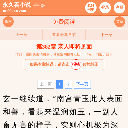
永久看小说
手机版
临时
登录
注册
书架
m.09kan.com
免费阅读
返回
菜单
上一章
查看最新章节
下一章
第382章 亲人即将见面
作品：重回失去清白前，带着空间抢夺江山
作者：肉蛋子殿下
如果本章错误，请点击
报错
10秒纠正
上一页
1
2
下—页
玄一继续道，“南宫青玉此人表面
和善，看起来温润如玉，一副人
畜无害的样子，实则心机极为深