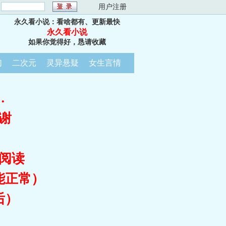
：
用户注册
永久看小说：看啥都有、更新最快
永久看小说
如果你觉得好，恳请收藏
幻
二次元
灵异悬疑
女生言情
…
谢
阅读
能正常）
后）