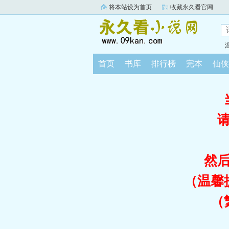
将本站设为首页
收藏永久看官网
首页
书库
排行榜
完本
仙侠
然
（温馨
（