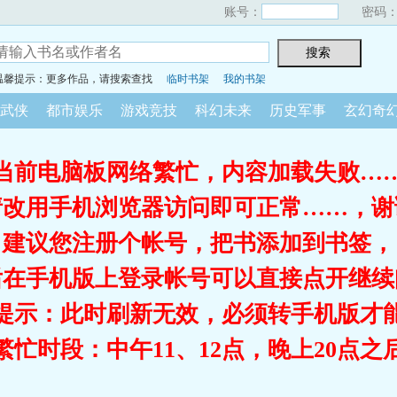
账号：
密码
温馨提示：更多作品，请搜索查找
临时书架
我的书架
武侠
都市娱乐
游戏竞技
科幻未来
历史军事
玄幻奇
当前电脑板网络繁忙，内容加载失败…
请改用手机浏览器访问即可正常……，谢
建议您注册个帐号，把书添加到书签，
后在手机版上登录帐号可以直接点开继续
提示：此时刷新无效，必须转手机版才
繁忙时段：中午11、12点，晚上20点之