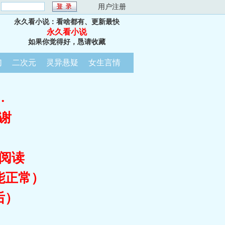
：
用户注册
永久看小说：看啥都有、更新最快
永久看小说
如果你觉得好，恳请收藏
幻
二次元
灵异悬疑
女生言情
…
谢
阅读
能正常）
后）