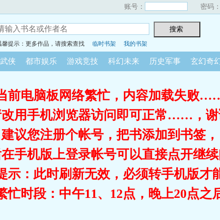
账号：
密码
温馨提示：更多作品，请搜索查找
临时书架
我的书架
武侠
都市娱乐
游戏竞技
科幻未来
历史军事
玄幻奇
当前电脑板网络繁忙，内容加载失败…
请改用手机浏览器访问即可正常……，谢
建议您注册个帐号，把书添加到书签，
后在手机版上登录帐号可以直接点开继续
提示：此时刷新无效，必须转手机版才
繁忙时段：中午11、12点，晚上20点之