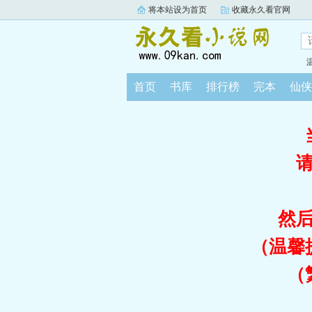
将本站设为首页
收藏永久看官网
首页
书库
排行榜
完本
仙侠
然
（温馨
（