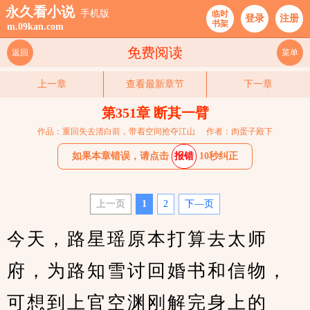
永久看小说
手机版
临时
登录
注册
书架
m.09kan.com
免费阅读
返回
菜单
上一章
查看最新章节
下一章
第351章 断其一臂
作品：重回失去清白前，带着空间抢夺江山
作者：肉蛋子殿下
如果本章错误，请点击
报错
10秒纠正
上一页
1
2
下—页
今天，路星瑶原本打算去太师
府，为路知雪讨回婚书和信物，
可想到上官空渊刚解完身上的