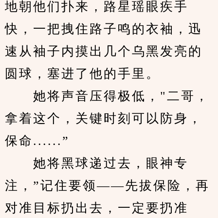
地朝他们扑来，路星瑶眼疾手
快，一把拽住路子鸣的衣袖，迅
速从袖子内摸出几个乌黑发亮的
圆球，塞进了他的手里。
　　她将声音压得极低，"二哥，
拿着这个，关键时刻可以防身，
保命......”
　　她将黑球递过去，眼神专
注，”记住要领——先拔保险，再
对准目标扔出去，一定要扔准