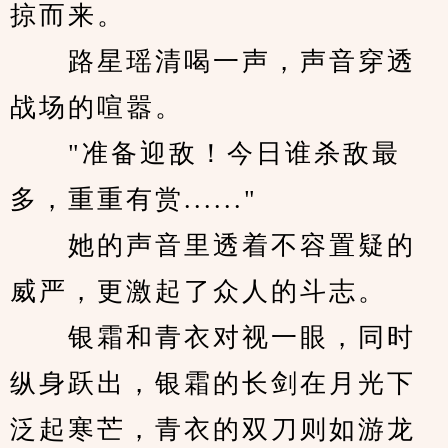
掠而来。
　　路星瑶清喝一声，声音穿透
战场的喧嚣。
　　"准备迎敌！今日谁杀敌最
多，重重有赏......"
　　她的声音里透着不容置疑的
威严，更激起了众人的斗志。
　　银霜和青衣对视一眼，同时
纵身跃出，银霜的长剑在月光下
泛起寒芒，青衣的双刀则如游龙