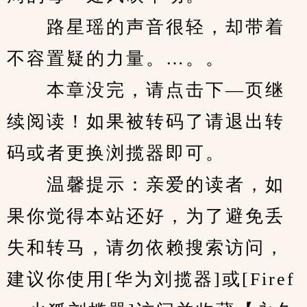
　　路星瑶的声音很轻，却带着
不容置疑的力量。…。。
　　本章没完，请点击下—页继
续阅读！如果被转码了请退出转
码或者更换浏揽器即可。
　　温馨提示：亲爱的读者，如
果你觉得本站还好，为了避免丢
失和转马，请勿依赖搜索访问，
建议你使用[华为刘揽器]或[Firef