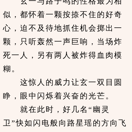
　　玄一与路子鸣的性格最为相
似，都怀着一颗按捺不住的好奇
心，迫不及待地抓住机会掷出一
颗，只听轰然一声巨响，当场炸
死一人，另有两人被炸得血肉模
糊。
　　这惊人的威力让玄一双目圆
睁，眼中闪烁着兴奋的光芒。
　　就在此时，好几名“幽灵
卫”快如闪电般向路星瑶的方向飞