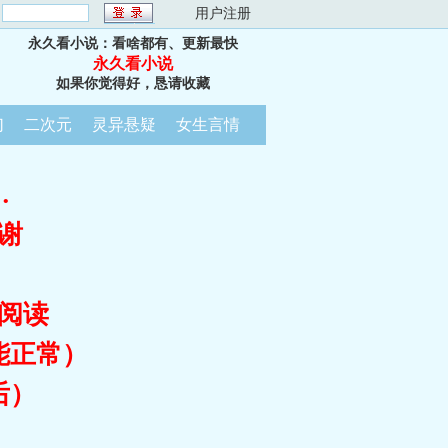
：
用户注册
永久看小说：看啥都有、更新最快
永久看小说
如果你觉得好，恳请收藏
幻
二次元
灵异悬疑
女生言情
…
谢
阅读
能正常）
后）