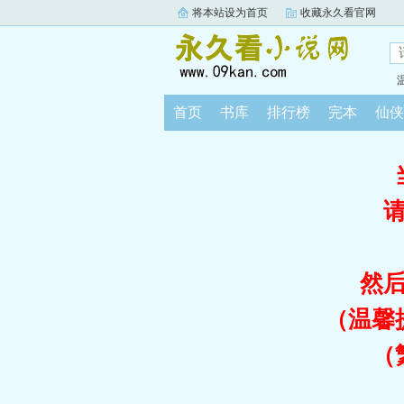
将本站设为首页
收藏永久看官网
首页
书库
排行榜
完本
仙侠
然
（温馨
（