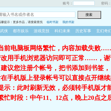
账号：
密码
温馨提示：更多作品，请搜索查找
临时书架
我的书架
武侠
都市娱乐
游戏竞技
科幻未来
历史军事
玄幻奇
当前电脑板网络繁忙，内容加载失败…
请改用手机浏览器访问即可正常……，谢
建议您注册个帐号，把书添加到书签，
后在手机版上登录帐号可以直接点开继续
提示：此时刷新无效，必须转手机版才
繁忙时段：中午11、12点，晚上20点之