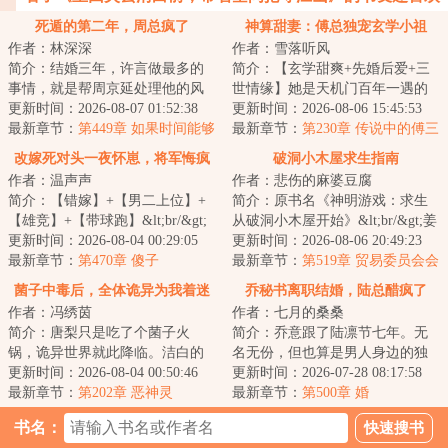
看
死遁的第二年，周总疯了
神算甜妻：傅总独宠玄学小祖
作者：林深深
作者：雪落听风
宗！
简介：结婚三年，许言做最多的
简介：【玄学甜爽+先婚后爱+三
事情，就是帮周京延处理他的风
世情缘】她是天机门百年一遇的
流后事。以为自己对他和这个家
更新时间：2026-08-07 01:52:38
玄学小天才，天生玄瞳能断阴
更新时间：2026-08-06 15:45:53
的呵护，终有一...
最新章节：
第449章 如果时间能够
阳，却命劫缠身，...
最新章节：
第230章 传说中的傅三
倒回
爷，还挺不好养的
改嫁死对头一夜怀崽，将军悔疯
破洞小木屋求生指南
作者：温声声
作者：悲伤的麻婆豆腐
了
简介：【错嫁】+【男二上位】+
简介：原书名《神明游戏：求生
【雄竞】+【带球跑】&lt;br/&gt;
从破洞小木屋开始》&lt;br/&gt;姜
【落魄郡主vs闷骚禁欲督主】
更新时间：2026-08-04 00:29:05
莱万万没想到，世界末日这种事
更新时间：2026-08-06 20:49:23
&lt;br/&gt;秦...
最新章节：
第470章 傻子
也是让她赶...
最新章节：
第519章 贸易委员会会
长
菌子中毒后，全体诡异为我着迷
乔秘书离职结婚，陆总醋疯了
作者：冯绣茵
作者：七月的桑桑
简介：唐梨只是吃了个菌子火
简介：乔意跟了陆凛节七年。无
锅，诡异世界就此降临。洁白的
名无份，但也算是男人身边的独
医院大楼鲜血淋漓，七窍流血的
更新时间：2026-08-04 00:50:46
一份。直到他要她去哄别的男
更新时间：2026-07-28 08:17:58
女护士牵着她的手...
最新章节：
第202章 恶神灵
人。她才幡然醒悟...
最新章节：
第500章 婚
书名：