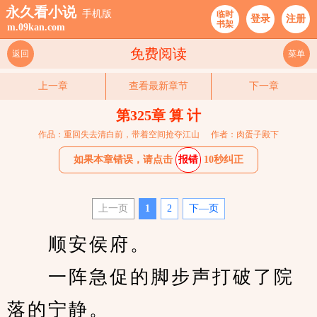
永久看小说
手机版
临时
登录
注册
书架
m.09kan.com
免费阅读
返回
菜单
上一章
查看最新章节
下一章
第325章 算 计
作品：重回失去清白前，带着空间抢夺江山
作者：肉蛋子殿下
如果本章错误，请点击
报错
10秒纠正
上一页
1
2
下—页
　　顺安侯府。
　　一阵急促的脚步声打破了院
落的宁静。