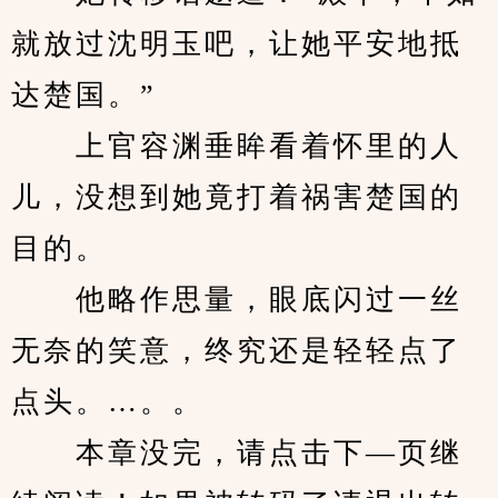
就放过沈明玉吧，让她平安地抵
达楚国。”
　　上官容渊垂眸看着怀里的人
儿，没想到她竟打着祸害楚国的
目的。
　　他略作思量，眼底闪过一丝
无奈的笑意，终究还是轻轻点了
点头。…。。
　　本章没完，请点击下—页继