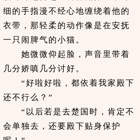
细的手指漫不经心地缠绕着他的
衣带，那轻柔的动作像是在安抚
一只闹脾气的小猫。
　　她微微仰起脸，声音里带着
几分娇嗔几分讨好。
　　“好啦好啦，都依着我家殿下
还不行么？”
　　“以后若是去楚国时，肯定不
会单独去，还要殿下贴身保护