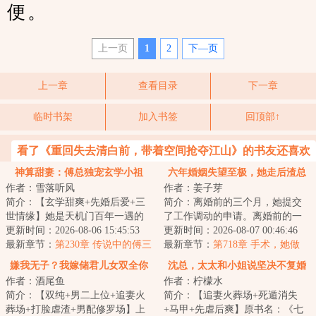
便。
上一页
1
2
下—页
上一章
查看目录
下一章
临时书架
加入书签
回顶部↑
看了《重回失去清白前，带着空间抢夺江山》的书友还喜欢
看
神算甜妻：傅总独宠玄学小祖
六年婚姻失望至极，她走后渣总
作者：雪落听风
作者：姜子芽
宗！
却疯了
简介：【玄学甜爽+先婚后爱+三
简介：离婚前的三个月，她提交
世情缘】她是天机门百年一遇的
了工作调动的申请。离婚前的一
玄学小天才，天生玄瞳能断阴
更新时间：2026-08-06 15:45:53
个月，她向霍津臣寄出了离婚协
更新时间：2026-08-07 00:46:46
阳，却命劫缠身，...
最新章节：
第230章 传说中的傅三
议书。离婚前的...
最新章节：
第718章 手术，她做
爷，还挺不好养的
嫌我无子？我嫁储君儿女双全你
沈总，太太和小姐说坚决不复婚
作者：酒尾鱼
作者：柠檬水
急什么
简介：【双纯+男二上位+追妻火
简介：【追妻火葬场+死遁消失
葬场+打脸虐渣+男配修罗场】上
+马甲+先虐后爽】原书名：《七