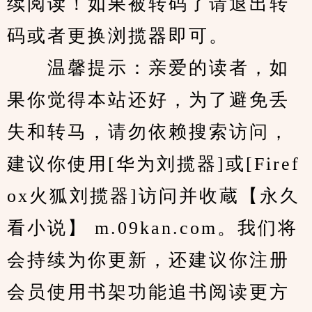
续阅读！如果被转码了请退出转
码或者更换浏揽器即可。
　　温馨提示：亲爱的读者，如
果你觉得本站还好，为了避免丢
失和转马，请勿依赖搜索访问，
建议你使用[华为刘揽器]或[Firef
ox火狐刘揽器]访问并收蔵【永久
看小说】 m.09kan.com。我们将
会持续为你更新，还建议你注册
会员使用书架功能追书阅读更方