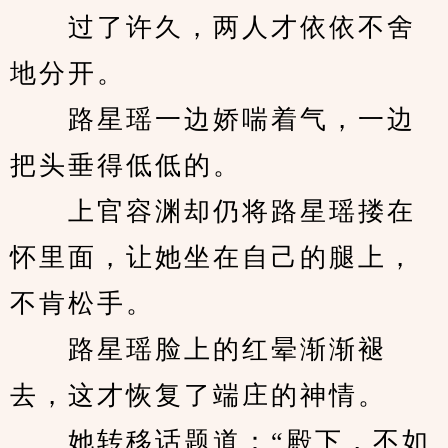
　　过了许久，两人才依依不舍
地分开。
　　路星瑶一边娇喘着气，一边
把头垂得低低的。
　　上官容渊却仍将路星瑶搂在
怀里面，让她坐在自己的腿上，
不肯松手。
　　路星瑶脸上的红晕渐渐褪
去，这才恢复了端庄的神情。
　　她转移话题道：“殿下，不如