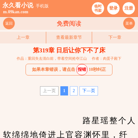
永久看小说
手机版
临时
登录
注册
书架
m.09kan.com
免费阅读
返回
菜单
上一章
查看最新章节
下一章
第319章 日后让你下不了床
作品：重回失去清白前，带着空间抢夺江山
作者：肉蛋子殿下
如果本章错误，请点击
报错
10秒纠正
上一页
1
2
下—页
　　                    路星瑶整个人
软绵绵地倚进上官容渊怀里，纤