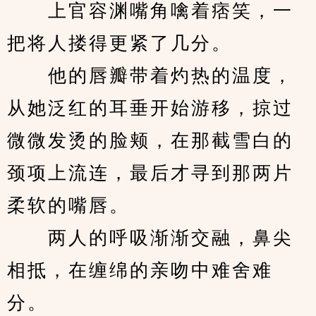
　　上官容渊嘴角噙着痞笑，一
把将人搂得更紧了几分。
　　他的唇瓣带着灼热的温度，
从她泛红的耳垂开始游移，掠过
微微发烫的脸颊，在那截雪白的
颈项上流连，最后才寻到那两片
柔软的嘴唇。
　　两人的呼吸渐渐交融，鼻尖
相抵，在缠绵的亲吻中难舍难
分。