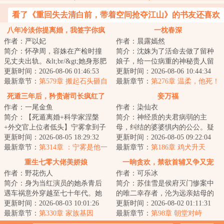
看了《重回失去清白前，带着空间抢夺江山》的书友还喜欢
看
八年冷淡你提离婚，我签字你疯
一枕春深
作者：严以妃
作者：晨露嫣然
什么
简介：怀孕周，容姝在产检时撞
简介：沈姝为了活命去做了留种
见丈夫出轨。&lt;br/&gt;她身形肥
娘子，给一位病重的神秘贵人留
胖，样貌粗俗，艰难地捧着肚
更新时间：2026-08-06 01:46:53
下血脉。数年后，她带着软萌萌
更新时间：2026-08-06 10:44:34
子，被丈夫年...
最新章节：
第579章 搬起石头砸自
的小女儿重返京...
最新章节：
第276章 温柔，他死！
己的脚
死遁三年后，矜贵谢司长疯红了
妾万福
作者：一尾金鱼
作者：染仙衣
眼
简介：【死遁离婚+科学家涅槃
简介：神经质的夫君病弱的主
+外交官上位者低头】宁雾拿到子
母，纠结的婆婆惧内的公公。疑
宫癌诊断书那天，撞破丈夫陪她
更新时间：2026-08-05 18:29:32
神疑鬼内心戏贼多的夏宁，被卖
更新时间：2026-08-05 09:22:04
亲姐姐产检。她...
最新章节：
第314章 ：宁雾是他一
进巨贾之家为妾，...
最新章节：
第186章 鸡犬升天
生亏欠
重生七零大佬美娇娘
一晌贪欢，禁欲首辅又争又宠
作者：野花伤人
作者：可乐冰
简介：身为当红演员的她杀青后
简介：苏佳雪是侯府灭门惨案中
遇车祸意外穿越至七十年代。她
的唯二幸存者，沦为远亲姑母的
发现自己竟然进入了闺蜜主演的
更新时间：2026-08-03 10:01:26
粗使丫鬟。因为结巴，常年受表
更新时间：2026-08-02 01:11:31
年代剧的原著里...
最新章节：
第330章 家族基因
妹和府中丫鬟的...
最新章节：
第98章 朝堂对峙
（完）