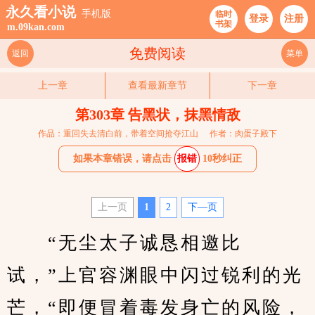
永久看小说
手机版
临时
登录
注册
书架
m.09kan.com
免费阅读
返回
菜单
上一章
查看最新章节
下一章
第303章 告黑状，抹黑情敌
作品：重回失去清白前，带着空间抢夺江山
作者：肉蛋子殿下
如果本章错误，请点击
报错
10秒纠正
上一页
1
2
下—页
　　“无尘太子诚恳相邀比
试，”上官容渊眼中闪过锐利的光
芒，“即便冒着毒发身亡的风险，