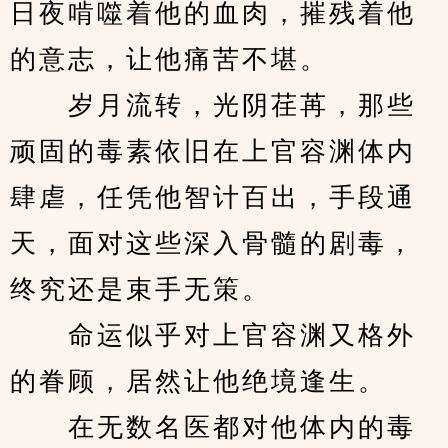
日夜啃噬着他的血肉，摧残着他
的意志，让他痛苦不堪。
　　岁月流转，光阴荏苒，那些
顽固的毒素依旧在上官容渊体内
肆虐，任凭他智计百出，手段通
天，面对这些深入骨髓的剧毒，
终究还是束手无策。
　　命运似乎对上官容渊又格外
的眷顾，居然让他绝境逢生。
　　在无数名医都对他体内的毒