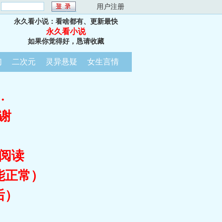
：
用户注册
永久看小说：看啥都有、更新最快
永久看小说
如果你觉得好，恳请收藏
幻
二次元
灵异悬疑
女生言情
…
谢
阅读
能正常）
后）