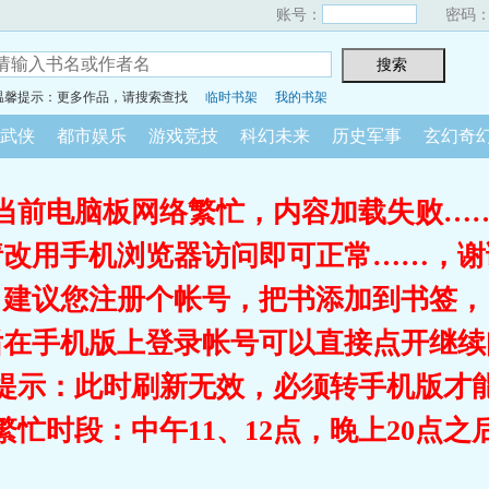
账号：
密码
温馨提示：更多作品，请搜索查找
临时书架
我的书架
武侠
都市娱乐
游戏竞技
科幻未来
历史军事
玄幻奇
当前电脑板网络繁忙，内容加载失败…
请改用手机浏览器访问即可正常……，谢
建议您注册个帐号，把书添加到书签，
后在手机版上登录帐号可以直接点开继续
提示：此时刷新无效，必须转手机版才
繁忙时段：中午11、12点，晚上20点之