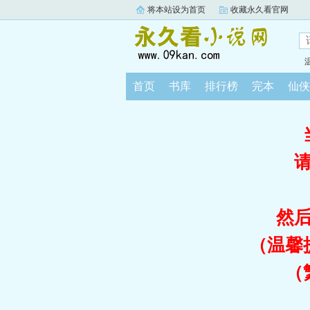
将本站设为首页
收藏永久看官网
首页
书库
排行榜
完本
仙侠
然
（温馨
（