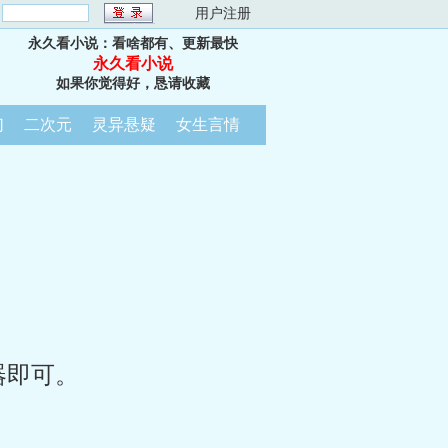
：
用户注册
永久看小说：看啥都有、更新最快
永久看小说
如果你觉得好，恳请收藏
幻
二次元
灵异悬疑
女生言情
器即可。