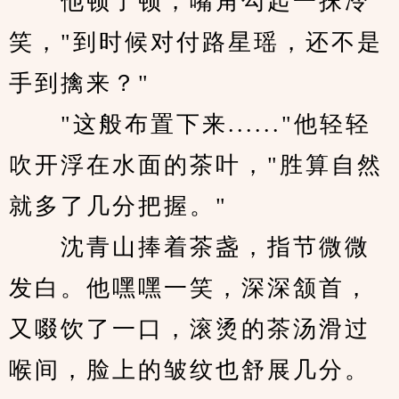
　　他顿了顿，嘴角勾起一抹冷
笑，"到时候对付路星瑶，还不是
手到擒来？"
　　"这般布置下来......"他轻轻
吹开浮在水面的茶叶，"胜算自然
就多了几分把握。"
　　沈青山捧着茶盏，指节微微
发白。他嘿嘿一笑，深深颔首，
又啜饮了一口，滚烫的茶汤滑过
喉间，脸上的皱纹也舒展几分。