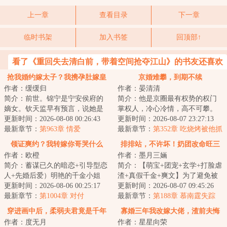
上一章
查看目录
下一章
临时书架
加入书签
回顶部↑
看了《重回失去清白前，带着空间抢夺江山》的书友还喜欢
看
抢我婚约嫁太子？我携孕肚嫁皇
京婚难攀，到期不续
作者：缓缓归
作者：晏清清
帝
简介：前世。锦宁是宁安侯府的
简介：他是京圈最有权势的权门
嫡女。钦天监早有预言，说她是
掌权人，冷心冷情，高不可攀。
天生凤命。人人都觉得，她会成
更新时间：2026-08-08 00:26:43
&lt;br/&gt;她是清冷貌美的小医
更新时间：2026-08-07 23:27:13
为未来的太子妃...
最新章节：
第963章 情爱
生，爹不疼，...
最新章节：
第352章 吃烧烤被他抓
包
领证爽约？我转嫁你哥哭什么
排排站，不许坏！奶团改命旺三
作者：欧橙
作者：墨月三婳
代
简介：蓄谋已久的暗恋+引导型恋
简介：【萌宝+团宠+玄学+打脸虐
人+先婚后爱）明艳的千金小姐
渣+真假千金+爽文】为了避免被
+深情不移港圈太子爷唐凝谈了一
更新时间：2026-08-06 00:25:17
渣爹扫地出门，跟着外祖一家造
更新时间：2026-08-07 09:45:26
场五年的恋爱...
最新章节：
第1004章 对付
反被斩首的悲...
最新章节：
第188章 慕南霆失踪
穿进画中后，柔弱夫君竟是千年
寡婚三年我改嫁大佬，渣前夫悔
作者：度无月
作者：星星向荣
蛇妖
疯了