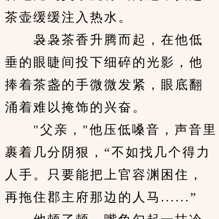
茶壶缓缓注入热水。
　　袅袅茶香升腾而起，在他低
垂的眼睫间投下细碎的光影，他
捧着茶盏的手微微发紧，眼底翻
涌着难以掩饰的兴奋。
　　"父亲，"他压低嗓音，声音里
裹着几分阴狠，“不如找几个得力
人手。只要能把上官容渊困住，
再拖住郡主府那边的人马......”