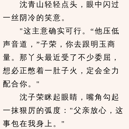
　　沈青山轻轻点头，眼中闪过
一丝阴冷的笑意。
　　"这主意确实可行。“他压低
声音道，”子荣，你去跟明玉商
量。那丫头最近受了不少委屈，
想必正憋着一肚子火，定会全力
配合你。"
　　沈子荣眯起眼睛，嘴角勾起
一抹狠厉的弧度："父亲放心，这
事包在我身上。"