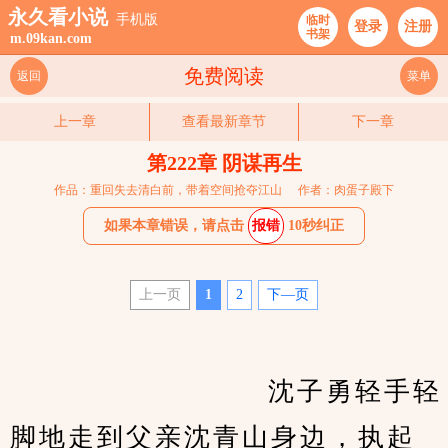
永久看小说
手机版
临时
登录
注册
书架
m.09kan.com
免费阅读
返回
菜单
上一章
查看最新章节
下一章
第222章 阴谋再生
作品：重回失去清白前，带着空间抢夺江山
作者：肉蛋子殿下
如果本章错误，请点击
报错
10秒纠正
上一页
1
2
下—页
　　                    沈子勇轻手轻
脚地走到父亲沈青山身边，执起