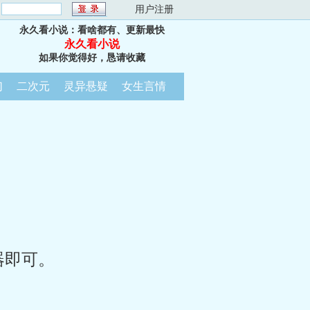
：
用户注册
永久看小说：看啥都有、更新最快
永久看小说
如果你觉得好，恳请收藏
幻
二次元
灵异悬疑
女生言情
器即可。