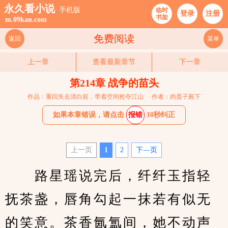
永久看小说
手机版
临时
登录
注册
书架
m.09kan.com
免费阅读
返回
菜单
上一章
查看最新章节
下一章
第214章 战争的苗头
作品：重回失去清白前，带着空间抢夺江山
作者：肉蛋子殿下
如果本章错误，请点击
报错
10秒纠正
上一页
1
2
下—页
　　路星瑶说完后，纤纤玉指轻
抚茶盏，唇角勾起一抹若有似无
的笑意。茶香氤氲间，她不动声