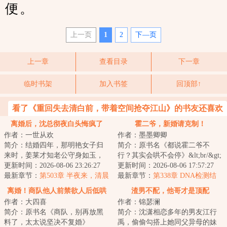
便。
上一页
1
2
下—页
上一章
查看目录
下一章
临时书架
加入书签
回顶部↑
看了《重回失去清白前，带着空间抢夺江山》的书友还喜欢
看
离婚后，沈总彻夜白头悔疯了
霍二爷，新婚请克制！
作者：一世从欢
作者：墨墨卿卿
简介：结婚四年，那明艳女子归
简介：原书名《都说霍二爷不
来时，姜莱才知老公守身如玉，
行？其实会哄不会停》&lt;br/&gt;
冷淡如冰，并非天性如此。
更新时间：2026-08-06 23:26:27
恢复听力那天，阮念念得知自己
更新时间：2026-08-06 17:57:27
&lt;br/&gt;每月给...
最新章节：
第503章 半夜来，清晨
被绿，甩了渣...
最新章节：
第338章 DNA检测结
走
果！
离婚！商队他人前禁欲人后低哄
渣男不配，他哥才是顶配
作者：大四喜
作者：锦瑟澜
简介：原书名《商队，别再放黑
简介：沈潇相恋多年的男友江行
料了，太太说坚决不复婚》
禹，偷偷勾搭上她同父异母的妹