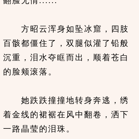
翻脸无情......"
　　方昭云浑身如坠冰窟，四肢
百骸都僵住了，双腿似灌了铅般
沉重，泪水夺眶而出，顺着苍白
的脸颊滚落。
　　她跌跌撞撞地转身奔逃，绣
着金线的裙裾在风中翻卷，洒下
一路晶莹的泪珠。