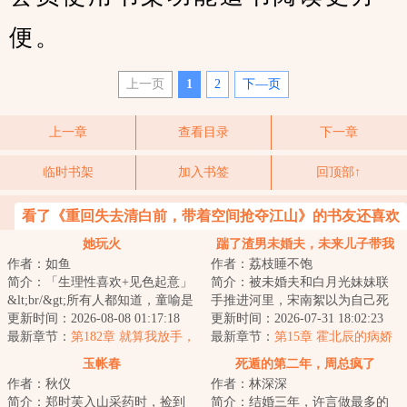
便。
上一页
1
2
下—页
上一章
查看目录
下一章
临时书架
加入书签
回顶部↑
看了《重回失去清白前，带着空间抢夺江山》的书友还喜欢
看
她玩火
踹了渣男未婚夫，未来儿子带我
作者：如鱼
作者：荔枝睡不饱
改嫁豪门
简介：「生理性喜欢+见色起意」
简介：被未婚夫和白月光妹妹联
&lt;br/&gt;所有人都知道，童喻是
手推进河里，宋南絮以为自己死
霍放的秘密情人，她在锁骨处纹
更新时间：2026-08-08 01:17:18
定了。醒来却发现床边坐着一个
更新时间：2026-07-31 18:02:23
了他的名字...
最新章节：
第182章 就算我放手，
少年，五官像极...
最新章节：
第15章 霍北辰的病娇
她也不会是你的
属性体现？
玉帐春
死遁的第二年，周总疯了
作者：秋仪
作者：林深深
简介：郑时芙入山采药时，捡到
简介：结婚三年，许言做最多的