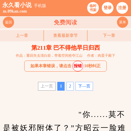
永久看小说
手机版
临时
登录
注册
书架
m.09kan.com
免费阅读
返回
菜单
上一章
查看最新章节
下一章
第211章 巴不得他早日归西
作品：重回失去清白前，带着空间抢夺江山
作者：肉蛋子殿下
如果本章错误，请点击
报错
10秒纠正
上一页
1
2
下—页
　　                    "你......莫不
是被妖邪附体了？”方昭云一脸难