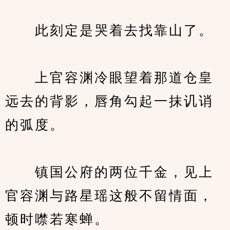
　　此刻定是哭着去找靠山了。
　　上官容渊冷眼望着那道仓皇
远去的背影，唇角勾起一抹讥诮
的弧度。
　　镇国公府的两位千金，见上
官容渊与路星瑶这般不留情面，
顿时噤若寒蝉。