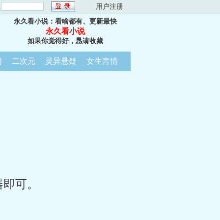
：
用户注册
永久看小说：看啥都有、更新最快
永久看小说
如果你觉得好，恳请收藏
幻
二次元
灵异悬疑
女生言情
器即可。