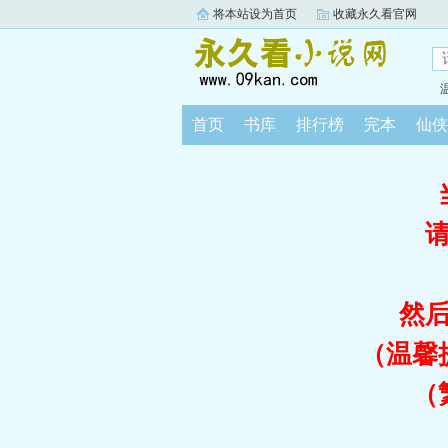
将本站设为首页
收藏永久看官网
首页
书库
排行榜
完本
仙侠
然
（温馨
（