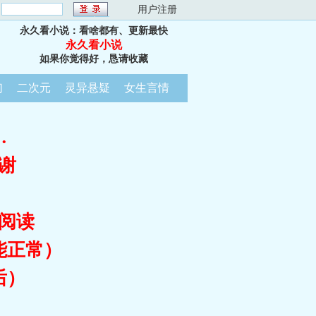
：
用户注册
永久看小说：看啥都有、更新最快
永久看小说
如果你觉得好，恳请收藏
幻
二次元
灵异悬疑
女生言情
…
谢
阅读
能正常）
后）