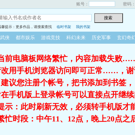
账号：
密码
温馨提示：更多作品，请搜索查找
临时书架
我的书架
武侠
都市娱乐
游戏竞技
科幻未来
历史军事
玄幻奇
当前电脑板网络繁忙，内容加载失败…
请改用手机浏览器访问即可正常……，谢
建议您注册个帐号，把书添加到书签，
后在手机版上登录帐号可以直接点开继续
提示：此时刷新无效，必须转手机版才
繁忙时段：中午11、12点，晚上20点之