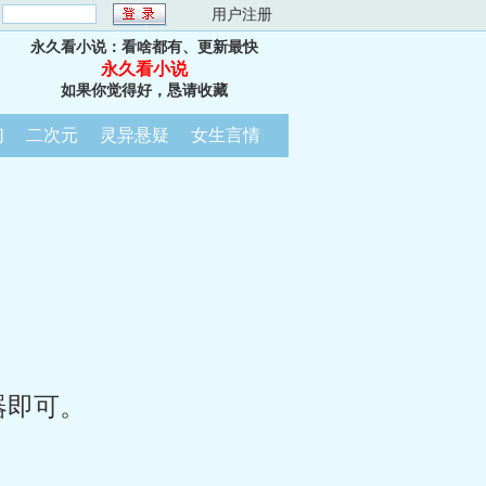
：
用户注册
永久看小说：看啥都有、更新最快
永久看小说
如果你觉得好，恳请收藏
幻
二次元
灵异悬疑
女生言情
器即可。