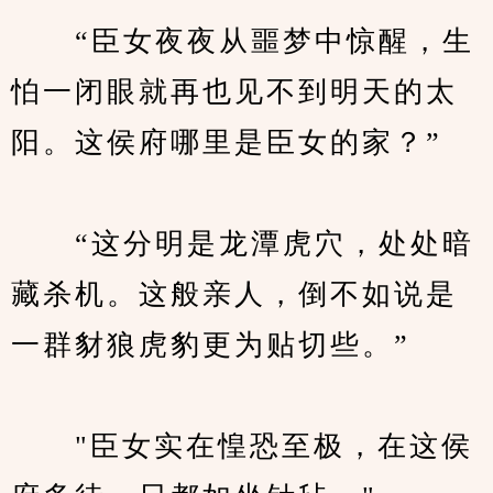
　　“臣女夜夜从噩梦中惊醒，生
怕一闭眼就再也见不到明天的太
阳。这侯府哪里是臣女的家？”
　　“这分明是龙潭虎穴，处处暗
藏杀机。这般亲人，倒不如说是
一群豺狼虎豹更为贴切些。”
　　"臣女实在惶恐至极，在这侯