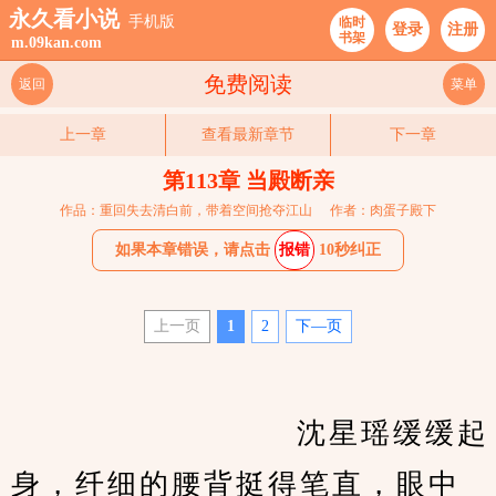
永久看小说
手机版
临时
登录
注册
书架
m.09kan.com
免费阅读
返回
菜单
上一章
查看最新章节
下一章
第113章 当殿断亲
作品：重回失去清白前，带着空间抢夺江山
作者：肉蛋子殿下
如果本章错误，请点击
报错
10秒纠正
上一页
1
2
下—页
　　                    沈星瑶缓缓起
身，纤细的腰背挺得笔直，眼中