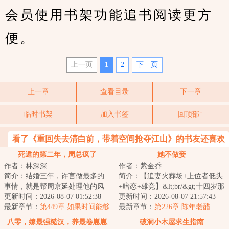
会员使用书架功能追书阅读更方
便。
上一页
1
2
下—页
上一章
查看目录
下一章
临时书架
加入书签
回顶部↑
看了《重回失去清白前，带着空间抢夺江山》的书友还喜欢
看
死遁的第二年，周总疯了
她不做妾
作者：林深深
作者：紫金乔
简介：结婚三年，许言做最多的
简介：【追妻火葬场+上位者低头
事情，就是帮周京延处理他的风
+暗恋+雄竞】&lt;br/&gt;十四岁那
流后事。以为自己对他和这个家
更新时间：2026-08-07 01:52:38
年，程绾以正妻之礼嫁入沈家。
更新时间：2026-08-07 21:57:43
的呵护，终有一...
最新章节：
第449章 如果时间能够
不曾想却被...
最新章节：
第226章 陈年老醋
倒回
八零，嫁最强糙汉，养最卷崽崽
破洞小木屋求生指南