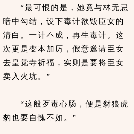
　　“最可恨的是，她竟与林无忌
暗中勾结，设下毒计欲毁臣女的
清白。一计不成，再生毒计。这
次更是变本加厉，假意邀请臣女
去皇觉寺祈福，实则是要将臣女
卖入火坑。”
　　“这般歹毒心肠，便是豺狼虎
豹也要自愧不如。”