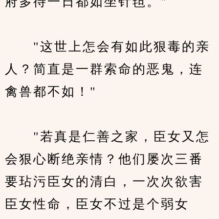
府多待一日都如坐针毡。"
　　"这世上怎会有如此狠毒的亲
人？简直是一群索命的恶鬼，连
禽兽都不如！"
　　"若真是仁善之家，臣女又怎
会狠心断绝亲情？他们屡次三番
要玷污臣女的清白，一次次欲害
臣女性命，臣女不过是个弱女