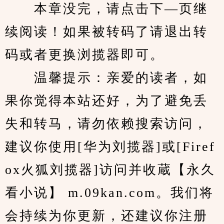
　　本章没完，请点击下—页继
续阅读！如果被转码了请退出转
码或者更换浏揽器即可。
　　温馨提示：亲爱的读者，如
果你觉得本站还好，为了避免丢
失和转马，请勿依赖搜索访问，
建议你使用[华为刘揽器]或[Firef
ox火狐刘揽器]访问并收蔵【永久
看小说】 m.09kan.com。我们将
会持续为你更新，还建议你注册