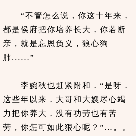
　　“不管怎么说，你这十年来，
都是侯府把你培养长大，你若断
亲，就是忘恩负义，狼心狗
肺......”
　　李婉秋也赶紧附和，“是呀，
这些年以来，大哥和大嫂尽心竭
力把你养大，没有功劳也有苦
劳，你怎可如此狠心呢？”…。。