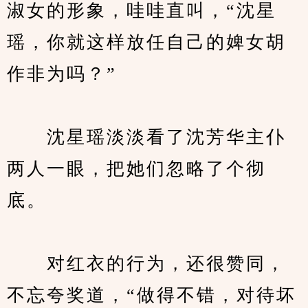
淑女的形象，哇哇直叫，“沈星
瑶，你就这样放任自己的婢女胡
作非为吗？”
　　沈星瑶淡淡看了沈芳华主仆
两人一眼，把她们忽略了个彻
底。
　　对红衣的行为，还很赞同，
不忘夸奖道，“做得不错，对待坏